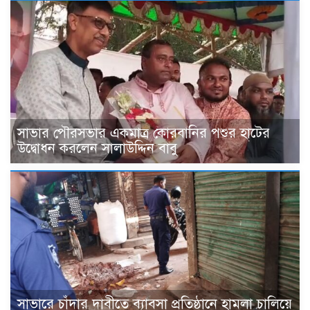
সাভার পৌরসভার একমাত্র কোরবানির পশুর হাটের
উদ্বোধন করলেন সালাউদ্দিন বাবু
সাভারে চাঁদার দাবীতে ব্যাবসা প্রতিষ্ঠানে হামলা চালিয়ে