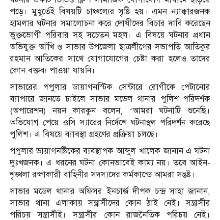
পড়ে। মুহূর্তেই বিষয়টি চাঞ্চল্যের সৃষ্টি হয়। এমন ন্যাক্কারজনক
হামলার ঘটনার সমালোচনা করে দোষীদের বিচার দাবি করেছেন
ভুক্তভোগী পরিবার সহ সচেতন মহল। এ বিষয়ে ঘটনার প্রধান
অভিযুক্ত আঁখি ও সাভার উপজেলা ছাত্রলীগের সভাপতি আতিকুর
রহমান আতিকের সাথে যোগাযোগের চেষ্টা করা হলেও তাদের
কোন বক্তব্য পাওয়া যায়নি।
সাভারের পপুলার ডায়াগনস্টিক সেন্টারে রোগীকে পেটানোর
ব্যাপারে জানতে চাইলে সাভার মডেল থানার পুলিশ পরিদর্শক
(অপারেশন) নয়ন কারকুন বলেন, ‘আমরা ঘটনাটি শুনেছি।
অভিযোগ পেয়ে ওসি স্যারের নির্দেশে ঘটনাস্থল পরিদর্শন করেছে
পুলিশ। এ বিষয়ে ব্যাবস্থা গ্রহণের প্রক্রিয়া চলছে।
পপুলার ডায়াগনষ্টিকের ব্যবস্থাপক আব্দুল খালেক জানান এ ঘটনা
দুঃখজনক। এ ধরনের ঘটনা কোনভাবেই কাম্য নয়। তবে আইন-
শৃঙ্খলা রক্ষাকারী বাহিনীর সদস্যদের কর্মকান্ডে আমরা সন্তষ্ট।
সাভার মডেল থানার অফিসর ইনচার্জ দীপক চন্দ্র সাহা জানান,
সাভার থানা এলাকায় সন্ত্রাসীদের কোন ঠাই নেই। সন্ত্রাসীর
পরিচয় সন্ত্রাসীই। সন্ত্রাসীর কোন রাজনৈতিক পরিচয় নেই।