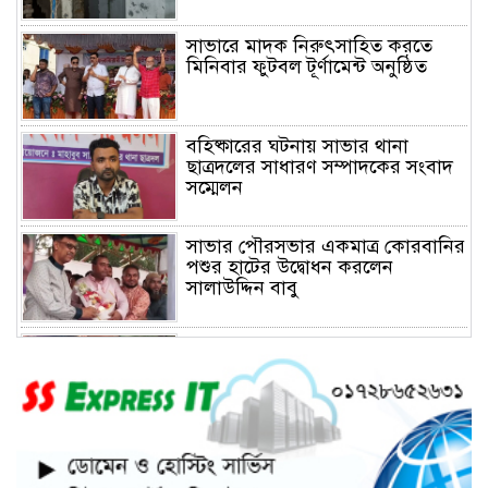
সাভারে মাদক নিরুৎসাহিত করতে
মিনিবার ফুটবল টূর্ণামেন্ট অনুষ্ঠিত
বহিষ্কারের ঘটনায় সাভার থানা
ছাত্রদলের সাধারণ সম্পাদকের সংবাদ
সম্মেলন
সাভার পৌরসভার একমাত্র কোরবানির
পশুর হাটের উদ্বোধন করলেন
সালাউদ্দিন বাবু
সাভারে চাঁদার দাবীতে ব্যাবসা
প্রতিষ্ঠানে হামলা চালিয়ে তালা ঝুলিয়ে
দিয়েছে সন্ত্রাসীরা
সাভারে নারী উদ্যোক্তার খামার ভাংচুর,
৫ লাখ টাকার ক্ষয়ক্ষতি