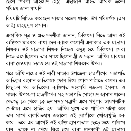
ছেলে শিবলী আহম্মেদ (২১)। এছাড়াও আহত আরেক জনের
পরিচয় জানা যায়নি।
বিষয়টি নিশ্চিত করেছেন সাভার মডেল থানার উপ-পরিদর্শক (এস
আই) মাহমুদুল হাসান।
একাধিক সূত্র ও প্রত্যক্ষদর্শীরা জানান, চিকিৎসা নিতে আসা ওই
ব্যক্তিকে মারধরে বাধা দেন ব্যাংক কলোনী এলাকার এক মাদ্রাসা
শিক্ষক। ওই মাদ্রাসা শিক্ষক নিজেও অসুস্থ হয়ে চিকিৎসা সেবা
নিতে এসেছিলেন। তার সাথে ছিলেন স্ত্রী ও সন্তান। আঁখির মারধরে
বাধা দেওয়ায় চড়াও হয় ওই মাদ্রাসা শিক্ষকের উপর।
পরে আঁখি নামের ওই নারী সাভার উপজেলা ছাত্রলীগের সভাপতি
আতিকুর রহমান আতিককে ফোন দিয়ে লোক পাঠাতে বলেন। এর
কিছুক্ষণ পর আতিকের ব্যক্তিগত সহকারি নজরুল ইসলাম ও
সাভার উপজেলা ছাত্রলীগের সহ-সভাপতি মোহাম্মদ জামান খানের
নেতৃত্বে ১০ থেকে ১৫ জন সসস্ত্র সন্ত্রাসী এসে পপুলার ডায়গনষ্টিক
সেন্টারে এসে হাজির হয়। আঁখির মুখে এক পাক্ষিক ঘটনা শুনে
তার সাথে বাকবিতণ্ডায় জড়ানো ওই রোগীকে খোঁজাখুঁজি শুরু
করে। তবে এর আগেই ওই ব্যক্তি হাসপাতাল ছেড়ে ভয়ে পালিয়ে
যান। তাকে না পেয়ে ক্ষিপ্ত হয়ে বাধা দানকারী ওই মাদ্রাসা