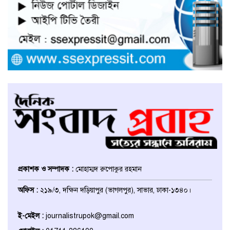
উভয়পক্ষের সমঝোতায় ধর্মঘট
প্রত্যাহার করায় সাভারের মুরগীর
বাজার স্বাভাবিক
সাভার পৌরসভার ইজারা নিয়ে
অপপ্রচারের প্রতিবাদে সাংবাদিক
সম্মেলনে কথা বলছেন ইজারাদার
আলমগীর হোসেন
আশুলিয়ায় চাঁদার টাকা হালাল করতে
পুলিশ কর্মকর্তাকে ফাঁসানোর অভিযোগ
প্রকাশক ও সম্পাদক :
মোহাম্মদ রুপোকুর রহমান
ঢাকা জেলা উত্তর ছাত্রদলের সহ-
অফিস :
২১৯/৩, দক্ষিন দড়িয়াপুর (ভাগলপুর), সাভার, ঢাকা-১৩৪০।
সভাপতি হলেন বাঁধন, বিভিন্ন মহলের
অভিনন্দন
ই-মেইল :
journalistrupok@gmail.com