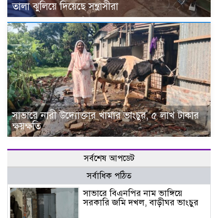
তালা ঝুলিয়ে দিয়েছে সন্ত্রাসীরা
সাভারে নারী উদ্যোক্তার খামার ভাংচুর, ৫ লাখ টাকার
ক্ষয়ক্ষতি
সর্বশেষ আপডেট
সর্বাধিক পঠিত
সাভারে বিএনপির নাম ভাঙ্গিয়ে
সরকারি জমি দখল, বাড়ীঘর ভাংচুর