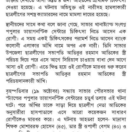
ডাক্তার দেখাতে আসা অন্তত ৪ জন। আহতদের প্রাথমিক চিকিৎসা
দেওয়া হয়েছে। এ ঘটনায় অভিযুক্ত ওই নারীসহ হামলাকারী
ছাত্রলীগের সশস্ত্র ক্যাডারদের নামে মামলা দায়ের হয়েছে।
স্থানীয়দের সাথে কথা বলে জানা গেছে, সাভার থানাষ্ট্যান্ড সংলগ্ন
পপুলার ডায়াগনস্টিক সেন্টারে চিকিৎসা নিতে আসেন এক
রোগী। এ সময় একই চিকিৎসকের পরামর্শ নিতে আসেন ব্যাংক
কলোনী এলাকার আঁখি নামে অপর এক নারী। তিনি সাভার
উপজেলা ছাত্রলীগের সভাপতি আতিকুর রহমান আতিকের স্ত্রী
পরিচয় দিয়ে পরে এসে আগে সিরিয়াল চাওয়ায় বাধা দেন আগে
আসা ওই রোগী। এতে ক্ষিপ্ত হয়ে ওই রোগীকে মারধর শুরু করেন
ছাত্রলীগের সভাপতি আতিকুর রহমান আতিকের স্ত্রী
পরিচয়দানকারী আঁখি।
বৃহস্পতিবার (১৯ অক্টোবর) সন্ধ্যায় সাভার পৌরসভার থানা
স্ট্যান্ডের পপুলার ডায়াগনস্টিক সেন্টারের চতুর্থ তলায় এই ঘটনা
ঘটে। পরে আঁখির ডাকে সাড়া দিয়ে ছাত্রলীগ নেতা আতিকের
অনুসারীরা হাসপাতালে এসে আরো কয়েকজন সাধারণ
রোগীকেও মারধর করে। এ ঘটনায় আহতরা হলেন- মাদ্রাসা
শিক্ষক মোশাররফ হোসেন (৪৫), তার স্ত্রী রূপালী বেগম (৪০) ও