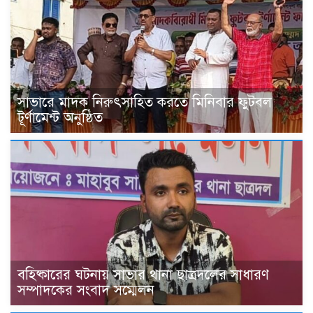
সাভারে মাদক নিরুৎসাহিত করতে মিনিবার ফুটবল
টূর্ণামেন্ট অনুষ্ঠিত
বহিষ্কারের ঘটনায় সাভার থানা ছাত্রদলের সাধারণ
সম্পাদকের সংবাদ সম্মেলন