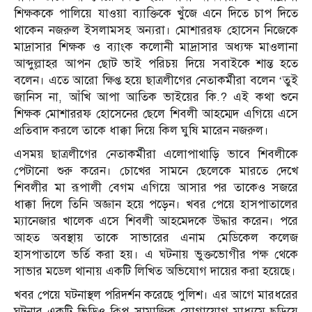
শিক্ষককে পালিয়ে যাওয়া ব্যাক্তিকে খুঁজে এনে দিতে চাপ দিতে
থাকেন নজরুল ইসলামসহ অন্যরা। মোশাররফ হোসেন নিজেকে
মাদ্রাসার শিক্ষক ও ব্যাংক কলোনী মাদ্রাসার অধ্যক্ষ মাওলানা
আব্দুল্লাহর আপন ছোট ভাই পরিচয় দিয়ে সবাইকে শান্ত হতে
বলেন। এতে আরো ক্ষিপ্ত হয়ে ছাত্রলীগের নেতাকর্মীরা বলেন ‘তুই
জানিস না, আঁখি আপা আতিক ভাইয়ের কি.? এই কথা শুনে
শিক্ষক মোশাররফ হোসেনের ছেলে শিবলী আহম্মেদ এগিয়ে এসে
প্রতিবাদ করলে তাকে ধাক্কা দিয়ে কিল ঘুষি মারেন নজরুল।
এসময় ছাত্রলীগের নেতাকর্মীরা এলোপাথাড়ি ভাবে শিবলীকে
পেটানো শুরু করেন। চোখের সামনে ছেলেকে মারতে দেখে
শিবলীর মা রূপালী বেগম এগিয়ে আসার পর তাকেও সজরে
ধাক্কা দিলে তিনি অজ্ঞান হয়ে পড়েন। খবর পেয়ে হাসপাতালের
ম্যানেজার খালেক এসে শিবলী আহমেদকে উদ্ধার করেন। পরে
আহত অবস্থায় তাকে সাভারের এনাম মেডিকেল কলেজ
হাসপাতালে ভর্তি করা হয়। এ ঘটনায় ভুক্তভোগীর পক্ষ থেকে
সাভার মডেল থানায় একটি লিখিত অভিযোগ দায়ের করা হয়েছে।
খবর পেয়ে ঘটনাস্থল পরিদর্শন করেছে পুলিশ। এর আগে মারধরের
ঘটনার একটি ভিডিও ক্লিপ সামাজিক যোগাযোগ মাধ্যমে ছড়িয়ে