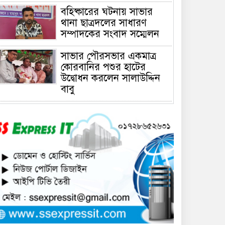
বহিষ্কারের ঘটনায় সাভার
থানা ছাত্রদলের সাধারণ
সম্পাদকের সংবাদ সম্মেলন
সাভার পৌরসভার একমাত্র
কোরবানির পশুর হাটের
উদ্বোধন করলেন সালাউদ্দিন
বাবু
সাভারে চাঁদার দাবীতে ব্যাবসা
প্রতিষ্ঠানে হামলা চালিয়ে তালা
ঝুলিয়ে দিয়েছে সন্ত্রাসীরা
সাভারে নারী উদ্যোক্তার
খামার ভাংচুর, ৫ লাখ টাকার
ক্ষয়ক্ষতি
উভয়পক্ষের সমঝোতায় ধর্মঘট
প্রত্যাহার করায় সাভারের
মুরগীর বাজার স্বাভাবিক