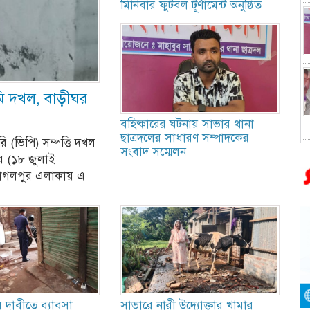
মিনিবার ফুটবল টূর্ণামেন্ট অনুষ্ঠিত
মি দখল, বাড়ীঘর
বহিষ্কারের ঘটনায় সাভার থানা
ছাত্রদলের সাধারণ সম্পাদকের
ি (ভিপি) সম্পত্তি দখল
সংবাদ সম্মেলন
ার (১৮ জুলাই
ম ভাগলপুর এলাকায় এ
র দাবীতে ব্যাবসা
সাভারে নারী উদ্যোক্তার খামার