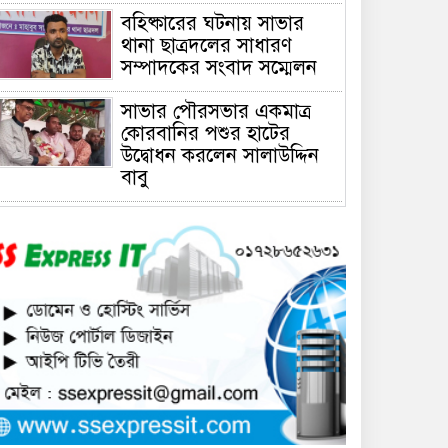
বহিষ্কারের ঘটনায় সাভার
থানা ছাত্রদলের সাধারণ
সম্পাদকের সংবাদ সম্মেলন
সাভার পৌরসভার একমাত্র
কোরবানির পশুর হাটের
উদ্বোধন করলেন সালাউদ্দিন
বাবু
সাভারে চাঁদার দাবীতে ব্যাবসা
প্রতিষ্ঠানে হামলা চালিয়ে তালা
ঝুলিয়ে দিয়েছে সন্ত্রাসীরা
সাভারে নারী উদ্যোক্তার
খামার ভাংচুর, ৫ লাখ টাকার
ক্ষয়ক্ষতি
উভয়পক্ষের সমঝোতায় ধর্মঘট
প্রত্যাহার করায় সাভারের
মুরগীর বাজার স্বাভাবিক