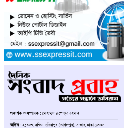
সাভারে নারী উদ্যোক্তার খামার ভাংচুর,
৫ লাখ টাকার ক্ষয়ক্ষতি
উভয়পক্ষের সমঝোতায় ধর্মঘট
প্রত্যাহার করায় সাভারের মুরগীর
বাজার স্বাভাবিক
সাভার পৌরসভার ইজারা নিয়ে
অপপ্রচারের প্রতিবাদে সাংবাদিক
সম্মেলনে কথা বলছেন ইজারাদার
আলমগীর হোসেন
আশুলিয়ায় চাঁদার টাকা হালাল করতে
পুলিশ কর্মকর্তাকে ফাঁসানোর অভিযোগ
প্রকাশক ও সম্পাদক :
মোহাম্মদ রুপোকুর রহমান
ঢাকা জেলা উত্তর ছাত্রদলের সহ-
অফিস :
২১৯/৩, দক্ষিন দড়িয়াপুর (ভাগলপুর), সাভার, ঢাকা-১৩৪০।