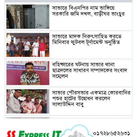
সাভারে বিএনপির নাম ভাঙ্গিয়ে
সরকারি জমি দখল, বাড়ীঘর ভাংচুর
সাভারে মাদক নিরুৎসাহিত করতে
মিনিবার ফুটবল টূর্ণামেন্ট অনুষ্ঠিত
বহিষ্কারের ঘটনায় সাভার থানা
ছাত্রদলের সাধারণ সম্পাদকের সংবাদ
সম্মেলন
সাভার পৌরসভার একমাত্র কোরবানির
পশুর হাটের উদ্বোধন করলেন
সালাউদ্দিন বাবু
সাভারে চাঁদার দাবীতে ব্যাবসা
প্রতিষ্ঠানে হামলা চালিয়ে তালা ঝুলিয়ে
দিয়েছে সন্ত্রাসীরা