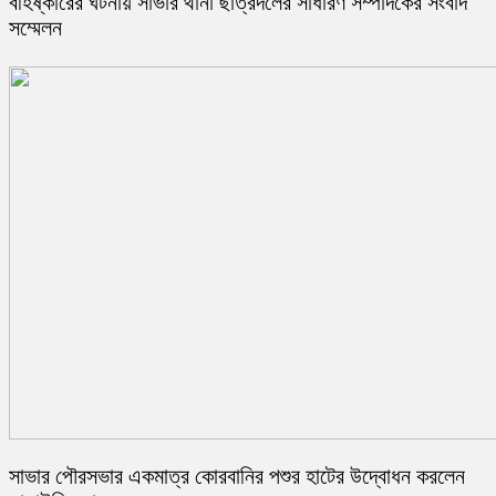
বহিষ্কারের ঘটনায় সাভার থানা ছাত্রদলের সাধারণ সম্পাদকের সংবাদ
সম্মেলন
সাভার পৌরসভার একমাত্র কোরবানির পশুর হাটের উদ্বোধন করলেন