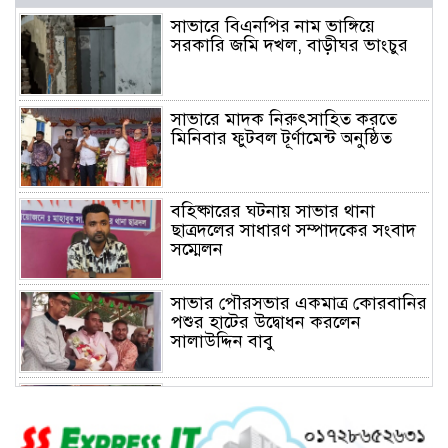
সাভারে বিএনপির নাম ভাঙ্গিয়ে
সরকারি জমি দখল, বাড়ীঘর ভাংচুর
সাভারে মাদক নিরুৎসাহিত করতে
মিনিবার ফুটবল টূর্ণামেন্ট অনুষ্ঠিত
বহিষ্কারের ঘটনায় সাভার থানা
ছাত্রদলের সাধারণ সম্পাদকের সংবাদ
সম্মেলন
সাভার পৌরসভার একমাত্র কোরবানির
পশুর হাটের উদ্বোধন করলেন
সালাউদ্দিন বাবু
সাভারে চাঁদার দাবীতে ব্যাবসা
প্রতিষ্ঠানে হামলা চালিয়ে তালা ঝুলিয়ে
দিয়েছে সন্ত্রাসীরা