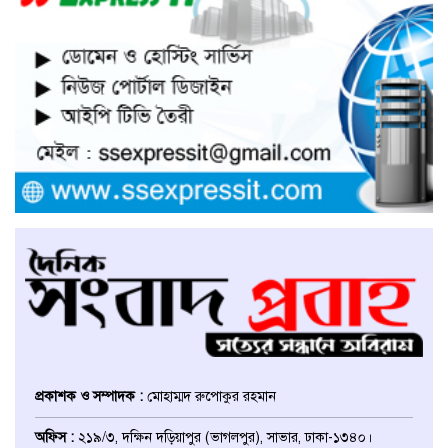
সাভারে নারী উদ্যোক্তার খামার ভাংচুর,
৫ লাখ টাকার ক্ষয়ক্ষতি
উভয়পক্ষের সমঝোতায় ধর্মঘট
প্রত্যাহার করায় সাভারের মুরগীর
বাজার স্বাভাবিক
সাভার পৌরসভার ইজারা নিয়ে
অপপ্রচারের প্রতিবাদে সাংবাদিক
সম্মেলনে কথা বলছেন ইজারাদার
আলমগীর হোসেন
আশুলিয়ায় চাঁদার টাকা হালাল করতে
পুলিশ কর্মকর্তাকে ফাঁসানোর অভিযোগ
প্রকাশক ও সম্পাদক :
মোহাম্মদ রুপোকুর রহমান
ঢাকা জেলা উত্তর ছাত্রদলের সহ-
অফিস :
২১৯/৩, দক্ষিন দড়িয়াপুর (ভাগলপুর), সাভার, ঢাকা-১৩৪০।