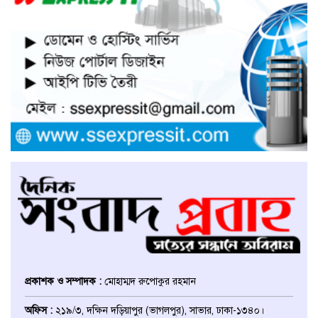
সাভারে নারী উদ্যোক্তার খামার ভাংচুর,
৫ লাখ টাকার ক্ষয়ক্ষতি
উভয়পক্ষের সমঝোতায় ধর্মঘট
প্রত্যাহার করায় সাভারের মুরগীর
বাজার স্বাভাবিক
সাভার পৌরসভার ইজারা নিয়ে
অপপ্রচারের প্রতিবাদে সাংবাদিক
সম্মেলনে কথা বলছেন ইজারাদার
আলমগীর হোসেন
আশুলিয়ায় চাঁদার টাকা হালাল করতে
পুলিশ কর্মকর্তাকে ফাঁসানোর অভিযোগ
প্রকাশক ও সম্পাদক :
মোহাম্মদ রুপোকুর রহমান
ঢাকা জেলা উত্তর ছাত্রদলের সহ-
অফিস :
২১৯/৩, দক্ষিন দড়িয়াপুর (ভাগলপুর), সাভার, ঢাকা-১৩৪০।