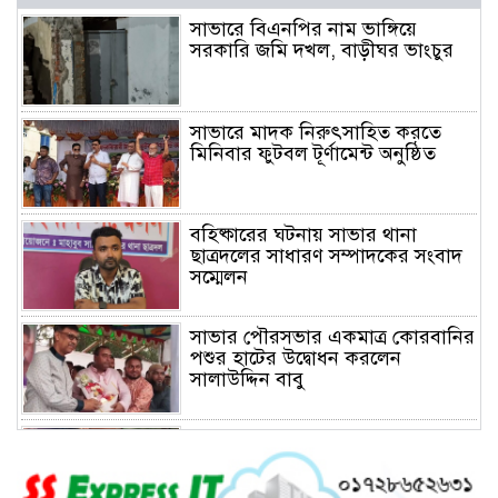
সাভারে বিএনপির নাম ভাঙ্গিয়ে
সরকারি জমি দখল, বাড়ীঘর ভাংচুর
সাভারে মাদক নিরুৎসাহিত করতে
মিনিবার ফুটবল টূর্ণামেন্ট অনুষ্ঠিত
বহিষ্কারের ঘটনায় সাভার থানা
ছাত্রদলের সাধারণ সম্পাদকের সংবাদ
সম্মেলন
সাভার পৌরসভার একমাত্র কোরবানির
পশুর হাটের উদ্বোধন করলেন
সালাউদ্দিন বাবু
সাভারে চাঁদার দাবীতে ব্যাবসা
প্রতিষ্ঠানে হামলা চালিয়ে তালা ঝুলিয়ে
দিয়েছে সন্ত্রাসীরা