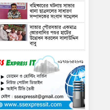
বহিষ্কারের ঘটনায় সাভার
থানা ছাত্রদলের সাধারণ
সম্পাদকের সংবাদ সম্মেলন
সাভার পৌরসভার একমাত্র
কোরবানির পশুর হাটের
উদ্বোধন করলেন সালাউদ্দিন
বাবু
সাভারে চাঁদার দাবীতে ব্যাবসা
প্রতিষ্ঠানে হামলা চালিয়ে তালা
ঝুলিয়ে দিয়েছে সন্ত্রাসীরা
সাভারে নারী উদ্যোক্তার
খামার ভাংচুর, ৫ লাখ টাকার
ক্ষয়ক্ষতি
উভয়পক্ষের সমঝোতায় ধর্মঘট
প্রত্যাহার করায় সাভারের
মুরগীর বাজার স্বাভাবিক