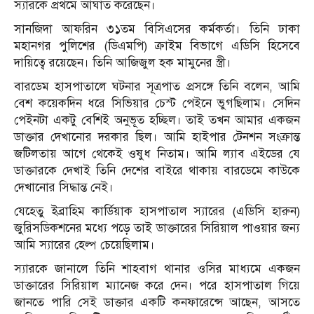
স্যারকে প্রথমে আঘাত করেছেন।
সানজিদা আফরিন ৩১তম বিসিএসের কর্মকর্তা। তিনি ঢাকা
মহানগর পুলিশের (ডিএমপি) ক্রাইম বিভাগে এডিসি হিসেবে
দায়িত্বে রয়েছেন। তিনি আজিজুল হক মামুনের স্ত্রী।
বারডেম হাসপাতালে ঘটনার সূত্রপাত প্রসঙ্গে তিনি বলেন, আমি
বেশ কয়েকদিন ধরে সিভিয়ার চেস্ট পেইনে ভুগছিলাম। সেদিন
পেইনটা একটু বেশিই অনুভূত হচ্ছিল। তাই তখন আমার একজন
ডাক্তার দেখানোর দরকার ছিল। আমি হাইপার টেনশন সংক্রান্ত
জটিলতায় আগে থেকেই ওষুধ নিতাম। আমি ল্যাব এইডের যে
ডাক্তারকে দেখাই তিনি দেশের বাইরে থাকায় বারডেমে কাউকে
দেখানোর সিদ্ধান্ত নেই।
যেহেতু ইব্রাহিম কার্ডিয়াক হাসপাতাল স্যারের (এডিসি হারুন)
জুরিসডিকশনের মধ্যে পড়ে তাই ডাক্তারের সিরিয়াল পাওয়ার জন্য
আমি স্যারের হেল্প চেয়েছিলাম।
স্যারকে জানালে তিনি শাহবাগ থানার ওসির মাধ্যমে একজন
ডাক্তারের সিরিয়াল ম্যানেজ করে দেন। পরে হাসপাতাল গিয়ে
জানতে পারি সেই ডাক্তার একটি কনফারেন্সে আছেন, আসতে