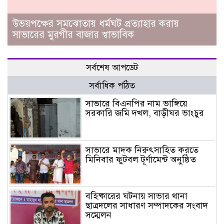
উভয়পক্ষের সমঝোতায় ধর্মঘট প্রত্যাহার করায়
সাভারের মুরগীর বাজার স্বাভাবিক
সর্বশেষ আপডেট
সর্বাধিক পঠিত
সাভারে বিএনপির নাম ভাঙ্গিয়ে
সরকারি জমি দখল, বাড়ীঘর ভাংচুর
সাভারে মাদক নিরুৎসাহিত করতে
মিনিবার ফুটবল টূর্ণামেন্ট অনুষ্ঠিত
বহিষ্কারের ঘটনায় সাভার থানা
ছাত্রদলের সাধারণ সম্পাদকের সংবাদ
সম্মেলন