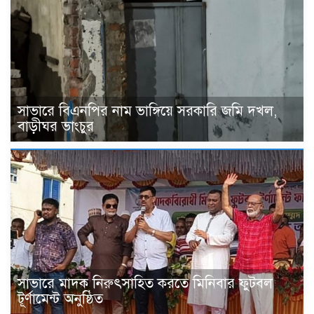
সাভারে বিএনপির নাম ভাঙ্গিয়ে সরকারি জমি দখল,
বাড়ীঘর ভাংচুর
সাভারে মাদক নিরুৎসাহিত করতে মিনিবার ফুটবল
টূর্ণামেন্ট অনুষ্ঠিত