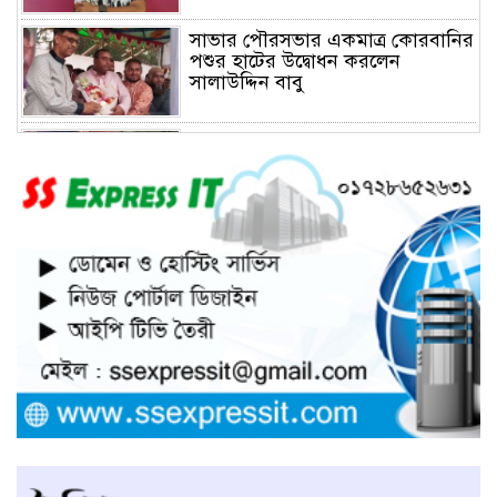
সাভার পৌরসভার একমাত্র কোরবানির
পশুর হাটের উদ্বোধন করলেন
সালাউদ্দিন বাবু
সাভারে চাঁদার দাবীতে ব্যাবসা
প্রতিষ্ঠানে হামলা চালিয়ে তালা ঝুলিয়ে
দিয়েছে সন্ত্রাসীরা
সাভারে নারী উদ্যোক্তার খামার ভাংচুর,
৫ লাখ টাকার ক্ষয়ক্ষতি
উভয়পক্ষের সমঝোতায় ধর্মঘট
প্রত্যাহার করায় সাভারের মুরগীর
বাজার স্বাভাবিক
সাভার পৌরসভার ইজারা নিয়ে
অপপ্রচারের প্রতিবাদে সাংবাদিক
সম্মেলনে কথা বলছেন ইজারাদার