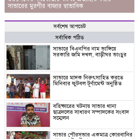
সাভারের মুরগীর বাজার স্বাভাবিক
সর্বশেষ আপডেট
সর্বাধিক পঠিত
সাভারে বিএনপির নাম ভাঙ্গিয়ে
সরকারি জমি দখল, বাড়ীঘর ভাংচুর
সাভারে মাদক নিরুৎসাহিত করতে
মিনিবার ফুটবল টূর্ণামেন্ট অনুষ্ঠিত
বহিষ্কারের ঘটনায় সাভার থানা
ছাত্রদলের সাধারণ সম্পাদকের সংবাদ
সম্মেলন
সাভার পৌরসভার একমাত্র কোরবানির