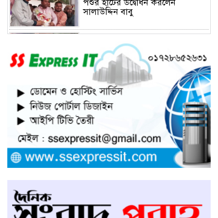
পশুর হাটের উদ্বোধন করলেন
সালাউদ্দিন বাবু
সাভারে চাঁদার দাবীতে ব্যাবসা
প্রতিষ্ঠানে হামলা চালিয়ে তালা ঝুলিয়ে
দিয়েছে সন্ত্রাসীরা
সাভারে নারী উদ্যোক্তার খামার ভাংচুর,
৫ লাখ টাকার ক্ষয়ক্ষতি
উভয়পক্ষের সমঝোতায় ধর্মঘট
প্রত্যাহার করায় সাভারের মুরগীর
বাজার স্বাভাবিক
সাভার পৌরসভার ইজারা নিয়ে
অপপ্রচারের প্রতিবাদে সাংবাদিক
সম্মেলনে কথা বলছেন ইজারাদার
আলমগীর হোসেন