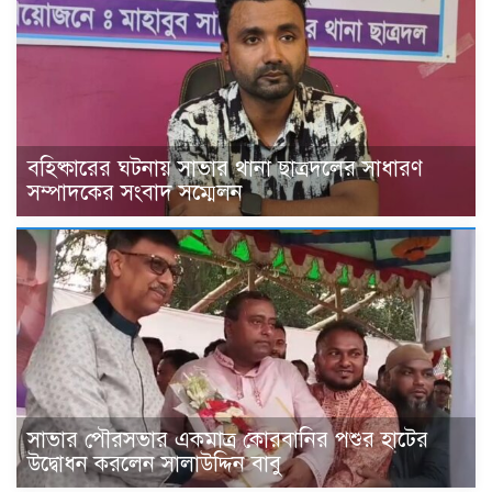
বহিষ্কারের ঘটনায় সাভার থানা ছাত্রদলের সাধারণ
সম্পাদকের সংবাদ সম্মেলন
সাভার পৌরসভার একমাত্র কোরবানির পশুর হাটের
উদ্বোধন করলেন সালাউদ্দিন বাবু