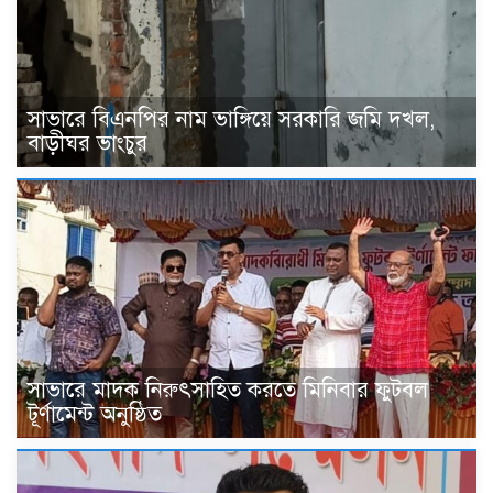
সাভারে বিএনপির নাম ভাঙ্গিয়ে সরকারি জমি দখল,
বাড়ীঘর ভাংচুর
সাভারে মাদক নিরুৎসাহিত করতে মিনিবার ফুটবল
টূর্ণামেন্ট অনুষ্ঠিত