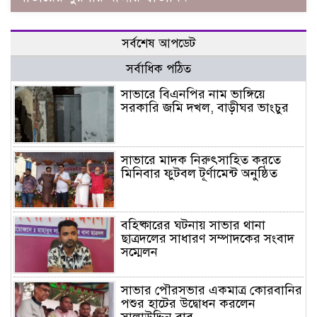
সর্বশেষ আপডেট
সর্বাধিক পঠিত
সাভারে বিএনপির নাম ভাঙ্গিয়ে
সরকারি জমি দখল, বাড়ীঘর ভাংচুর
সাভারে মাদক নিরুৎসাহিত করতে
মিনিবার ফুটবল টূর্ণামেন্ট অনুষ্ঠিত
বহিষ্কারের ঘটনায় সাভার থানা
ছাত্রদলের সাধারণ সম্পাদকের সংবাদ
সম্মেলন
সাভার পৌরসভার একমাত্র কোরবানির
পশুর হাটের উদ্বোধন করলেন