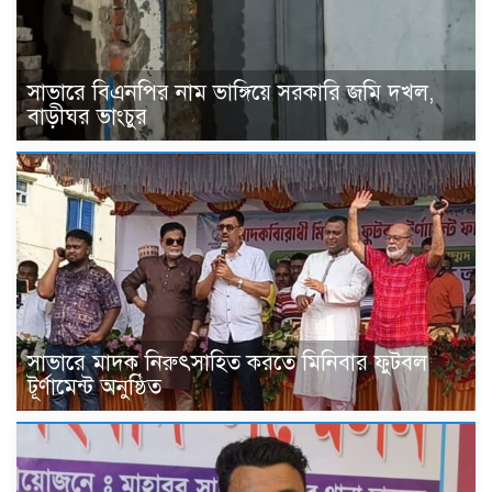
সাভারে বিএনপির নাম ভাঙ্গিয়ে সরকারি জমি দখল,
বাড়ীঘর ভাংচুর
সাভারে মাদক নিরুৎসাহিত করতে মিনিবার ফুটবল
টূর্ণামেন্ট অনুষ্ঠিত