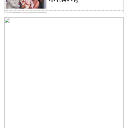
সালাউদ্দিন বাবু
সাভারে চাঁদার দাবীতে ব্যাবসা
প্রতিষ্ঠানে হামলা চালিয়ে তালা ঝুলিয়ে
দিয়েছে সন্ত্রাসীরা
সাভারে নারী উদ্যোক্তার খামার ভাংচুর,
৫ লাখ টাকার ক্ষয়ক্ষতি
উভয়পক্ষের সমঝোতায় ধর্মঘট
প্রত্যাহার করায় সাভারের মুরগীর
বাজার স্বাভাবিক
সাভার পৌরসভার ইজারা নিয়ে
অপপ্রচারের প্রতিবাদে সাংবাদিক
সম্মেলনে কথা বলছেন ইজারাদার
আলমগীর হোসেন
আশুলিয়ায় চাঁদার টাকা হালাল করতে