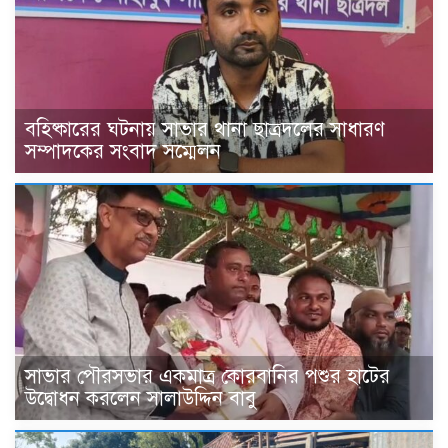
বহিষ্কারের ঘটনায় সাভার থানা ছাত্রদলের সাধারণ
সম্পাদকের সংবাদ সম্মেলন
সাভার পৌরসভার একমাত্র কোরবানির পশুর হাটের
উদ্বোধন করলেন সালাউদ্দিন বাবু