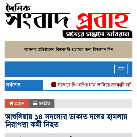
Toggle
naviga
সর্বশেষ :
সাভারে বিএনপির নাম ভাঙ্গিয়ে সরকারি জমি দখল, বা
প্রচ্ছদ
জাতীয়
আশুলিয়ায় ১৪ সদস্যের ডাকাত দলের হামলায়
নিরাপত্তা কর্মী নিহত