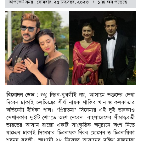
আপডেট সময় : সোমবার, ২৫ ডিসেম্বর, ২০২৩
১৭৪ জন পড়েছে
বিনোদন ডেস্ক :
শুধু নিরব-বুবলীই নয়, আসামে ভক্তদের দেখা
দিবেন ঢাকাই চলচ্চিত্রের শীর্ষ নায়ক শাকিব খান ও কলকাতার
অভিনেত্রী ইধিকা পাল। ‘প্রিয়তমা’ সিনেমার এই দুই তারকাও
সেখানকার দুইটি শো’তে অংশ নেবেন। বাংলাদেশের সীমান্তবর্তী
ভারতের আসাম রাজ্যে একটি সাংস্কৃতিক অনুষ্ঠানে অংশ নিতে
যাচ্ছেন ঢাকাই সিনেমার চিত্রনায়ক নিরব হোসেন ও চিত্রনায়িকা
শবনম বুবলী। আগামী ২৮ ডিসেম্বর আসামের দক্ষিণ সালমারা