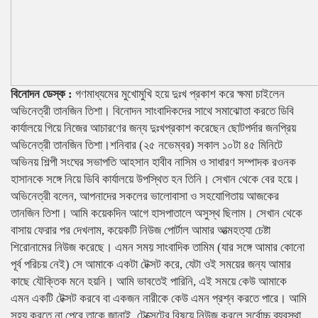
বিনোদন ডেস্ক :
গণমাধ্যমের মুখোমুখি হয়ে দুঃখ প্রকাশ করে ক্ষমা চাইলেন
অভিনেত্রী তানজিন তিশা। বিনোদন সাংবাদিকদের সাথে সমাঝোতা করতে ডিবি
কার্যালয়ে গিয়ে নিজের আচারণের জন্য দুঃখপ্রকাশ করেছেন ছোটপর্দার জনপ্রিয়
অভিনেত্রী তানজিন তিশা।শনিবার (২৫ নভেম্বর) সকাল ১০টা ৪৫ মিনিটে
অভিনয় শিল্পী সংঘের সভাপতি আহসান হাবীব নাসিম ও সাধারণ সম্পাদক রওনক
হাসানকে সঙ্গে নিয়ে ডিবি কার্যালয়ে উপস্থিত হন তিনি। সেখান থেকে বের হয়ে।
অভিনেত্রী বলেন, আপনাদের সকলের ভালোবাসা ও সহযোগিতায় আজকের
তানজিন তিশা। আমি কয়েকদিন আগে হাসপাতালে অসুস্থ ছিলাম। সেখান থেকে
বাসায় ফেরার পর দেখলাম, কয়েকটি নিউজ পোর্টাল আমার আত্মহত্যা চেষ্টা
শিরোনামের নিউজ করেছে। এমন সময় সাংবাদিক তামিম (যার সঙ্গে আমার কোনো
পূর্ব পরিচয় নেই) সে আমাকে একটা টেক্সট করে, যেটা ওই সময়ের জন্য আমার
কাছে যৌক্তিক মনে হয়নি। আমি ভাবতেই পারিনি, এই সময়ে কেউ আমাকে
এমন একটি টেক্সট করবে বা একজন নারীকে কেউ এমন প্রশ্ন করতে পারে। আমি
সহ্য করতে না পেরে তাকে জানাই, টেক্সেটের বিষয়ে নিউজ করলে সর্বোচ্চ ব্যবস্থা