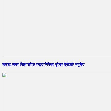
সাভারে মাদক নিরুৎসাহিত করতে মিনিবার ফুটবল টূর্ণামেন্ট অনুষ্ঠিত