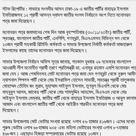
স্টাফ রিপোর্টার : সাভারে সংসদীয় আসন ঢাকা-১৯ এ জাতীয় পার্টির বাহাদুর ইসলাম
ইমতিয়াজসহ ১২ প্রার্থী আসন্ন দ্বাদশ জাতীয় সংসদ নির্বাচনে অংশ নিতে মনোনয়ন
পত্র জমা দিয়েছেন।
মনোনয়ন পত্র জমাদানের শেষ দিন আজ বৃহস্পতিবার (৩০/১১/২৩ইং) জাতীয় পার্টি,
স্বতন্ত্র, বাংলাদেশ জাতীয় পার্টি, এনপিপি, গণফ্রন্ট, বিএনএমসহ বিভিন্ন দল থেকে
১৩জন প্রার্থী সহকারী রিটার্নিং কর্মকর্তা ও সাভার উপজেলা নির্বাহী কর্মকর্তা মাজহারুল
ইসলামের কাছে তাদের মনোনয়ন পত্র জমা দিয়েছেন।
সাভার উপজেলা নির্বাচন অফিস সূত্র জানায়, গতকাল বুধবার ২৯ নভেম্বর বাংলাদেশ
আওয়ামী লীগ মনোনীত প্রার্থী ত্রাণ প্রতিমন্ত্রী ডা. এনামুর রহমান এমপি মনোনয়ন পত
জমা দেন। আজ শেষদিনসহ মোট মনোনয়ন পত্র জমা দেন গণফ্রন্ট থেকে নুরুল আমী
ন্যাশনাল পিপলস পার্টি থেকে মোঃ ইসরাফিল হোসেন সাভারী, স্বতন্ত্র প্রার্থী তালুকদার
মোহাম্মদ তৌহিদ জং মুরাদ, মুহাম্মাদ সাইফুল ইসলাম, তৃণমূল বিএনপি থেকে মোঃ
মাহবুবুল আলম, জাকের পার্টি থেকে মোঃ শামসুদ্দিন আহমেদ, বিএনএম থেকে মোঃ
সাইফুল ইসলাম মেম্বার, জাতীয় পার্টি থেকে বাহাদুর ইসলাম ইমতিয়াজ ও আবুল কালা
আজাদ এবং বাংলাদেশ জাতীয় পার্টি থেকে আইরীন পারভীন মনোনয়ন পত্র জমা
দিয়েছেন।
সাভার উপজেলায় মোট ভোটার সংখ্যা রয়েছে ৭লাখ ৫৬ হাজার ৪১৬জন। এদের মধ্যে
পুরুষ ভোটার ৩লাখ ৬৮হাজার ৯৩৫ এবং মহিলা ভোটারের সংখ্যা ৩লাখ ৮৭হাজার
৪৬৮জন। এছাড়াও হিজড়া সম্প্রদায়ের ভোটার রয়েছে ১৩জন।