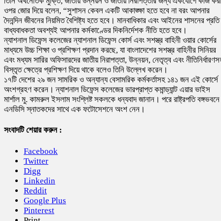
তিনি অর্থনৈতিক মুক্তি, জাতীয় উন্নয়ন ও জাতীয় নিরাপত্তার জন্য একযোগে কাজ কর
ওপর জোর দিয়ে বলেন, “সুশাসন কেবল একটি আকাঙ্ক্ষা হতে হবে না বরং আপনার
দৈনন্দিন জীবনের নিয়মিত বৈশিষ্ট্য হতে হবে। মানবাধিকার এবং আইনের শাসনের প্রতি
বাধ্যবাধকতা অবশ্যই আপনার কর্মকাণ্ডের দিকনির্দেশক নীতি হতে হবে।
ন্যাশনাল ডিফেন্স কলেজের ন্যাশনাল ডিফেন্স কোর্স এবং সশস্ত্র বাহিনী ওয়ার কোর্সের
মাধ্যমে উচ্চ শিক্ষা ও প্রশিক্ষণ প্রদান করছে, যা বাংলাদেশের সশস্ত্র বাহিনীর সিনিয়র
এবং মধ্যম সারির অফিসারদের জাতীয় নিরাপত্তা, উন্নয়ন, নেতৃত্ব এবং নীতিনির্ধারণস
বিস্তৃত ক্ষেত্রে প্রশিক্ষণ দিয়ে থাকে বলেও তিনি উল্লেখ করেন।
১৭টি দেশের ২৯ জন সামরিক ও অন্যান্য বেসামরিক কর্মকর্তাসহ ১৪১ জন এই কোর্সে
অংশগ্রহণ করেন। ন্যাশনাল ডিফেন্স কলেজের ভারপ্রাপ্ত কমান্ড্যান্ট এয়ার ভাইস
মার্শাল মু. কামরুল ইসলাম সংশ্লিষ্ট সকলকে ধন্যবাদ জানান। পরে রাষ্ট্রপতি বঙ্গভবনে
এনডিসি স্নাতকদের সাথে এক ফটোসেশনে অংশ নেন।
সংবাদটি শেয়ার করুন :
Facebook
Twitter
Digg
Linkedin
Reddit
Google Plus
Pinterest
Print