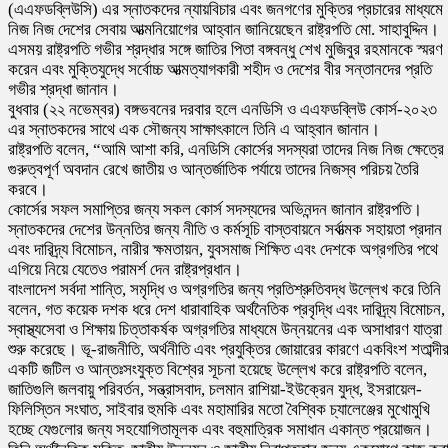
(এএফডব্লিউসি) এর স্নাতকদের ন্যায়বিচার এবং জনগণের মুক্তির প্রচারের মাধ্যমে
নিজ নিজ দেশের সেবায় আত্মনিয়োগের আহ্বান জানিয়েছেন রাষ্ট্রপতি মো. সাহাবুদ্দিন।
এসময় রাষ্ট্রপতি গভীর শ্রদ্ধার সঙ্গে জাতির পিতা বঙ্গবন্ধু শেখ মুজিবুর রহমানকে স্মরণ
করেন এবং মুক্তিযুদ্ধে সর্বোচ্চ আত্মত্যাগকারী শহীদ ও দেশের বীর সন্তানদের প্রতি
গভীর শ্রদ্ধা জানান।
বুধবার (২২ নভেম্বর) বঙ্গভবনের দরবার হলে এনডিসি ও এএফডব্লিউ কোর্স-২০২৩
এর স্নাতকদের সাথে এক সৌজন্য সাক্ষাৎকালে তিনি এ আহ্বান জানান।
রাষ্ট্রপতি বলেন, “আমি আশা করি, এনডিসি কোর্সের সদস্যরা তাদের নিজ নিজ ক্ষেত্রে
গুরুত্বপূর্ণ অবদান রেখে জাতীয় ও আন্তর্জাতিক পর্যায়ে তাদের নিজস্ব পরিচয় তৈরি
করবে।
কোর্সের সফল সমাপ্তির জন্য সকল কোর্স সদস্যদের অভিনন্দন জানান রাষ্ট্রপতি।
স্নাতকদের দেশের উন্নতির জন্য নীতি ও কর্মসূচি বাস্তবায়নে সর্বাত্মক সহায়তা প্রদান
এবং দারিদ্র্য বিমোচন, নারীর ক্ষমতায়ন, যুবসমাজ শিক্ষিত এবং দেশকে অগ্রগতির পথে
এগিয়ে নিয়ে যেতেও পরামর্শ দেন রাষ্ট্রপ্রধান।
বাংলাদেশ সর্বদা শান্তি, সমৃদ্ধি ও অগ্রগতির জন্য প্রতিশ্রুতিবদ্ধ উল্লেখ করে তিনি
বলেন, গত কয়েক দশক ধরে দেশ ধারাবাহিক অর্থনৈতিক প্রবৃদ্ধি এবং দারিদ্র্য বিমোচন,
স্বাস্থ্যসেবা ও শিক্ষায় চিত্তাকর্ষক অগ্রগতির মাধ্যমে উন্নয়নের এক অসাধারণ যাত্রা
শুরু করেছে। ভূ-রাজনীতি, অর্থনীতি এবং প্রযুক্তির জোয়ারের কারণে একবিংশ শতাব্দী
একটি জটিল ও আন্তঃসংযুক্ত বিশ্বের সূচনা হয়েছে উল্লেখ করে রাষ্ট্রপতি বলেন,
জাতিগুলি জলবায়ু পরিবর্তন, সন্ত্রাসবাদ, চলমান রাশিয়া-ইউক্রেন যুদ্ধ, ইসরায়েল-
ফিলিস্তিন সংঘাত, সাইবার হুমকি এবং মহামারির মতো বৈশ্বিক চ্যালেঞ্জের মুখোমুখি
হচ্ছে যেগুলোর জন্য সহযোগিতামূলক এবং বহুমাত্রিক সমাধান একান্ত প্রয়োজন।