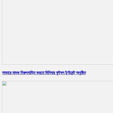
সাভারে মাদক নিরুৎসাহিত করতে মিনিবার ফুটবল টূর্ণামেন্ট অনুষ্ঠিত