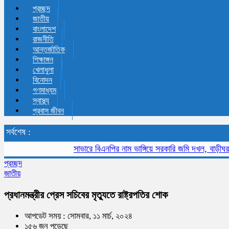
প্রচ্ছদ
জাতীয়
বাংলাদেশ
রাজনীতি
আন্তর্জাতিক
শিক্ষাঙ্গন
খেলাধুলা
বিনোদন
গণমাধ্যম
স্বাস্থ্য
প্রবাস জীবন
সর্বশেষ :
সাভারে বিএনপির নাম ভাঙ্গিয়ে সরকারি জমি দখল, বাড়ীঘর ভাংচুর
প্রচ্ছদ
জাতীয়
প্রধানমন্ত্রীর প্রেস সচিবের মৃত্যুতে রাষ্ট্রপতির শোক
আপডেট সময় : সোমবার, ১১ মার্চ, ২০২৪
১৫৬ জন পড়েছে