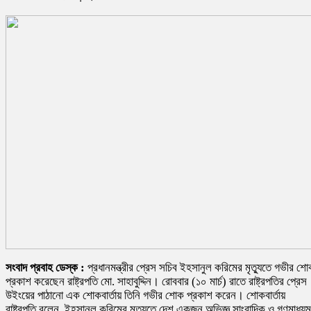
সংবাদ প্রবাহ ডেস্ক :
প্রধানমন্ত্রীর প্রেস সচিব ইহসানুল করিমের মৃত্যুতে গভীর শ
প্রকাশ করেছেন রাষ্ট্রপতি মো. সাহাবুদ্দিন। রোববার (১০ মার্চ) রাতে রাষ্ট্রপতির প্রেস
উইংয়ের পাঠানো এক শোকবার্তায় তিনি গভীর শোক প্রকাশ করেন। শোকবার্তায়
রাষ্ট্রপতি বলেন, ইহসানুল করিমের মৃত্যুতে দেশ একজন অভিজ্ঞ সাংবাদিক ও গণমাধ্যম