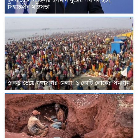
ইসরায়েলি বাহিনীর চলমান যুদ্ধের পর কী হবে,
সিদ্ধান্তহীন মন্ত্রিসভা
রেকর্ড ভেঙে গঙ্গাসাগর মেলায় ১ কোটি লোকের সমাগম