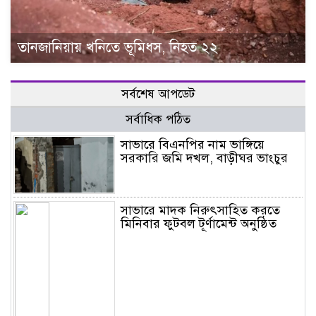
তানজানিয়ায় খনিতে ভূমিধস, নিহত ২২
সর্বশেষ আপডেট
সর্বাধিক পঠিত
সাভারে বিএনপির নাম ভাঙ্গিয়ে
সরকারি জমি দখল, বাড়ীঘর ভাংচুর
সাভারে মাদক নিরুৎসাহিত করতে
মিনিবার ফুটবল টূর্ণামেন্ট অনুষ্ঠিত