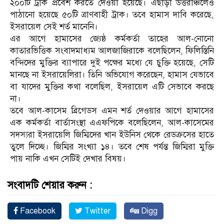
২০০টি ট্রাক প্রবেশ করতে দেওয়া হয়েছে। এছাড়া উত্তরাঞ্চলেও
পাঠানো হয়েছে ৫০টি ত্রাণবাহী ট্রাক। তবে হামাস দাবি করেছে,
ইসরায়েল সেই শর্ত মানেনি।
এর আগে হামাসের জ্যেষ্ঠ কর্মকর্তা তাহের আল-নোনো
কাতারভিত্তিক সংবাদমাধ্যম আলজাজিরাকে বলেছিলেন, ফিলিস্তিনি
বন্দিদের মুক্তির ব্যাপারে দুই পক্ষের মধ্যে যে চুক্তি হয়েছে, সেটি
মানছে না ইসরায়েলিরা। তিনি অভিযোগ করেছেন, হামাস যেভাবে
বা যাদের মুক্তির কথা বলেছিল, ইসরায়েল এটি সেভাবে করছে
না।
তবে আল-কাসেম ব্রিগেডস এমন শর্ত দেওয়ার আগে হামাসের
এক কর্মকর্তা বার্তাসংস্থা এএফপিকে বলেছিলেন, আল-কাসেমের
সদস্যরা ইসরায়েলি জিম্মিদের খান ইউনিস থেকে রেডক্রসের হাতে
তুলে দিচ্ছে। জিম্মির সংখ্যা ১৪। তবে শেষ পর্যন্ত জিম্মিরা মুক্তি
পায় নাকি এখন সেটিই দেখার বিষয়।
সংবাদটি শেয়ার করুন :
Facebook
Twitter
Digg