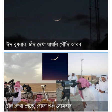
ঈদ বুধবার, চাঁদ দেখা যায়নি সৌদি আরব
চাঁদ দেখা গেছে, রোজা শুরু সোমবার