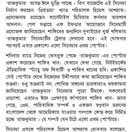
‘রাজকুমার’ আসন্ন ঈদে মুক্তি পাচ্ছে । বিগ বাজেটের এই সিনেমা
নির্মাণ করছেন ‘প্রিয়তমা’ খ্যাত পরিচালক হিমেল আশরাফ।
প্রযোজনায় রয়েছেন ভার্সেটাইল মিডিয়ার কর্ণধার আরশাদ
আদনান। গেল সপ্তাহে এক ইফতার আয়োজনে সিনেমাটি
প্রযোজক জানিয়েছেন, শাকিবের জন্মদিনে দুবাইয়ের বুর্জ খলিফায়
‘রাজকুমার’ সিনেমাটির ট্রেলার দেখানো হবে। এই ঘোষণার
পরপরই এবার প্রকাশ্যে এলো সিনেমার প্রথম পোস্টার।
শনিবার রাতে নিজের ফেসবুক পেজে ‘রাজকুমার’-এর পোস্টার
প্রকাশ করেছেন শাকিব খান। যেখানে দেখা গেছে, নিউইয়র্কের
ঐতিহাসিক ‘স্ট্যাচু অফ লিবার্টি’ ও শাকিব খানের ছবি। প্রকাশিত
সেই পোস্টার দেখে নিজেদের উদ্দীপনার কথা জানিয়েছেন শাকিব
ভক্তরা। শুধু ভক্তরাই নন, শোবিজ অঙ্গনের তারকারাও শুভকামনা
জানিয়েছেন ‘রাজকুমার’ সিনেমার পুরো টিমকে। সকলেরই
প্রত্যাশা, এবারও ঈদে প্রেক্ষাগৃহ কাঁপাবেন শাকিব খান। জানা
গেছে, প্রেম, পারিবারিক সম্পর্ক ও একজন স্বপ্নবান তরুণের
বাংলাদেশ থেকে আমেরিকায় যাওয়ার গল্পকে কেন্দ্র করে নির্মিত
হচ্ছে ‘রাজকুমার’। যে গল্পই যেন উঠে এলো প্রথম পোস্টারে।
সিনেমা প্রসঙ্গে পরিচালক হিমেল আশরাফ রোববার বলেছেন,