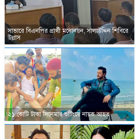
সাভারে বিএনপির প্রার্থী মনোনয়ন, সালাউদ্দিন শিবিরে
উল্লাস
২১ কোটি টাকা সিনেমার শুটিংয়ে নায়ক আহত