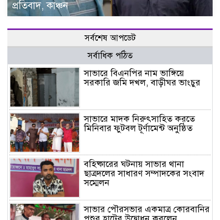
প্রতিবাদ, কাঞ্চন
সর্বশেষ আপডেট
সর্বাধিক পঠিত
সাভারে বিএনপির নাম ভাঙ্গিয়ে
সরকারি জমি দখল, বাড়ীঘর ভাংচুর
সাভারে মাদক নিরুৎসাহিত করতে
মিনিবার ফুটবল টূর্ণামেন্ট অনুষ্ঠিত
বহিষ্কারের ঘটনায় সাভার থানা
ছাত্রদলের সাধারণ সম্পাদকের সংবাদ
সম্মেলন
সাভার পৌরসভার একমাত্র কোরবানির
পশুর হাটের উদ্বোধন করলেন