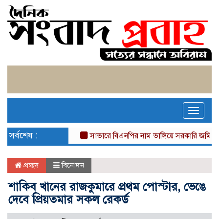
Toggle
naviga
সর্বশেষ :
সাভারে বিএনপির নাম ভাঙ্গিয়ে সরকারি জমি দখল, বাড়ী
প্রচ্ছদ
বিনোদন
শাকিব খানের রাজকুমারে প্রথম পোস্টার, ভেঙে
দেবে প্রিয়তমার সকল রেকর্ড