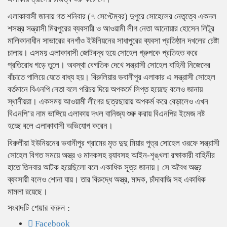
এলাকাবাসী জানায় গত শনিবার (৭ সেপ্টেম্বর) দুপুরে সোহেলের নেতৃত্বে একদল
শসস্ত্র সন্ত্রাসী মিরপুরের ব্যবসায়ী ও আওয়ামী লীগ নেতা আনোয়ার হোসেন লিটুর
মালিকানাধীন সাভারের বনগাঁও ইউনিয়নের সাধাপুরের ব্যবসা প্রতিষ্ঠান দখলের চেষ্টা
চালায়। এসময় এলাকাবাসী জোটবদ্ধ হয়ে সোহেল গ্রুপকে প্রতিহত করে
প্রতিরোধ গড়ে তুলে। অবস্থা বেগতিক দেখে সন্ত্রাসী সোহেল বাহিনী নিজেদের
বাঁচাতে পালিয়ে যেতে বাধ্য হয়। বিরুলিয়ার ভবানীপুর এলাকার এ সন্ত্রাসী সোহেল
বর্তমানে বিএনপি নেতা বলে পরিচয় দিয়ে অপকর্মে লিপ্ত হয়েছে বলেও জানায়
স্থানীয়রা। একসময় আওয়ামী লীগের ছত্রছায়ায় অপকর্ম করে বেড়ালেও এখন
বিএনপি’র নাম ভাঙ্গিয়ে এলাকায় দখল বানিজ্য শুরু করায় বিএনপির ইমেজ নষ্ট
হচ্ছে বলে এলাকাবাসী অভিযোগ করেন।
বিরুলীয়া ইউনিয়নের ভবানীপুর গ্রামের মৃত দুদু মিয়ার পুত্র সোহেল ওরফে সন্ত্রাসী
সোহেল বিগত সময়ে অস্ত্র ও মাদকসহ র‌্যাবসহ আইন-শৃঙ্খলা রক্ষাকারী বাহিনীর
হাতে তিনবার আটক হয়েছিলো বলে একাধিক সূত্র জানায়। সে অবৈধ অস্ত্র
ব্যবসায়ী বলেও শোনা যায়। তার বিরুদ্ধে অস্ত্র, মাদক, চাঁদাবাজি সহ একাধিক
মামলা রয়েছে।
সংবাদটি শেয়ার করুন :
Facebook