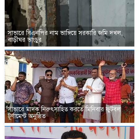
সাভারে বিএনপির নাম ভাঙ্গিয়ে সরকারি জমি দখল,
বাড়ীঘর ভাংচুর
সাভারে মাদক নিরুৎসাহিত করতে মিনিবার ফুটবল
টূর্ণামেন্ট অনুষ্ঠিত