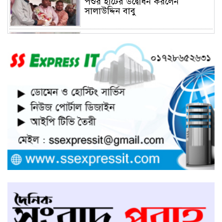
পশুর হাটের উদ্বোধন করলেন
সালাউদ্দিন বাবু
সাভারে চাঁদার দাবীতে ব্যাবসা
প্রতিষ্ঠানে হামলা চালিয়ে তালা ঝুলিয়ে
দিয়েছে সন্ত্রাসীরা
সাভারে নারী উদ্যোক্তার খামার ভাংচুর,
৫ লাখ টাকার ক্ষয়ক্ষতি
উভয়পক্ষের সমঝোতায় ধর্মঘট
প্রত্যাহার করায় সাভারের মুরগীর
বাজার স্বাভাবিক
সাভার পৌরসভার ইজারা নিয়ে
অপপ্রচারের প্রতিবাদে সাংবাদিক
সম্মেলনে কথা বলছেন ইজারাদার
আলমগীর হোসেন