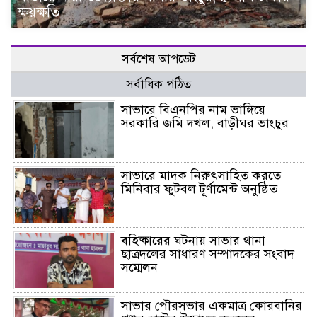
ক্ষয়ক্ষতি
সর্বশেষ আপডেট
সর্বাধিক পঠিত
সাভারে বিএনপির নাম ভাঙ্গিয়ে
সরকারি জমি দখল, বাড়ীঘর ভাংচুর
সাভারে মাদক নিরুৎসাহিত করতে
মিনিবার ফুটবল টূর্ণামেন্ট অনুষ্ঠিত
বহিষ্কারের ঘটনায় সাভার থানা
ছাত্রদলের সাধারণ সম্পাদকের সংবাদ
সম্মেলন
সাভার পৌরসভার একমাত্র কোরবানির