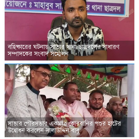
বহিষ্কারের ঘটনায় সাভার থানা ছাত্রদলের সাধারণ
সম্পাদকের সংবাদ সম্মেলন
সাভার পৌরসভার একমাত্র কোরবানির পশুর হাটের
উদ্বোধন করলেন সালাউদ্দিন বাবু