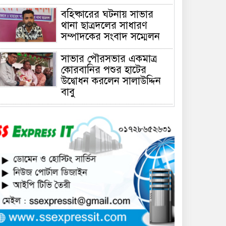
বহিষ্কারের ঘটনায় সাভার
থানা ছাত্রদলের সাধারণ
সম্পাদকের সংবাদ সম্মেলন
সাভার পৌরসভার একমাত্র
কোরবানির পশুর হাটের
উদ্বোধন করলেন সালাউদ্দিন
বাবু
সাভারে চাঁদার দাবীতে ব্যাবসা
প্রতিষ্ঠানে হামলা চালিয়ে তালা
ঝুলিয়ে দিয়েছে সন্ত্রাসীরা
সাভারে নারী উদ্যোক্তার
খামার ভাংচুর, ৫ লাখ টাকার
ক্ষয়ক্ষতি
উভয়পক্ষের সমঝোতায় ধর্মঘট
প্রত্যাহার করায় সাভারের
মুরগীর বাজার স্বাভাবিক