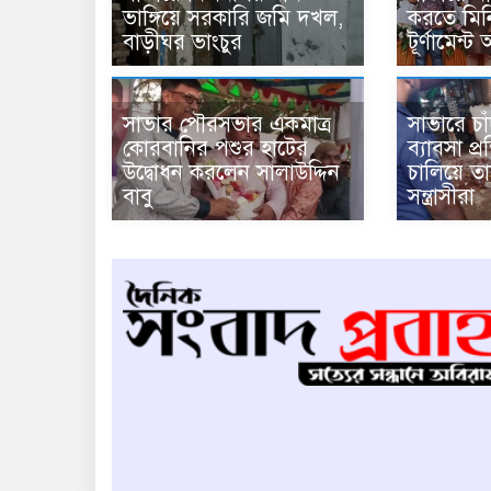
ভাঙ্গিয়ে সরকারি জমি দখল,
করতে মিন
বাড়ীঘর ভাংচুর
টূর্ণামেন্ট 
সাভার পৌরসভার একমাত্র
সাভারে চা
কোরবানির পশুর হাটের
ব্যাবসা প্
উদ্বোধন করলেন সালাউদ্দিন
চালিয়ে তা
বাবু
সন্ত্রাসীরা