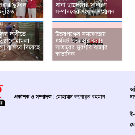
িবার ফুটবল
থানা ছাত্রদলের সাধারণ
অনুষ্ঠিত
সম্পাদকের সংবাদ সম্মেলন
ঁদার দাবীতে
উভয়পক্ষের সমঝোতায়
রতিষ্ঠানে হামলা
ধর্মঘট প্রত্যাহার করায়
লা ঝুলিয়ে দিয়েছে
সাভারের মুরগীর বাজার
স্বাভাবিক
অফ
প্রকাশক ও সম্পাদক :
মোহাম্মদ রুপোকুর রহমান
ঢা
ই-
মো