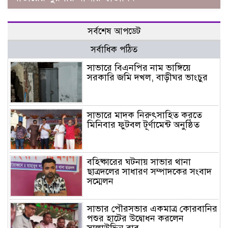
সর্বশেষ আপডেট
সর্বাধিক পঠিত
সাভারে বিএনপির নাম ভাঙ্গিয়ে
সরকারি জমি দখল, বাড়ীঘর ভাংচুর
সাভারে মাদক নিরুৎসাহিত করতে
মিনিবার ফুটবল টূর্ণামেন্ট অনুষ্ঠিত
বহিষ্কারের ঘটনায় সাভার থানা
ছাত্রদলের সাধারণ সম্পাদকের সংবাদ
সম্মেলন
সাভার পৌরসভার একমাত্র কোরবানির
পশুর হাটের উদ্বোধন করলেন