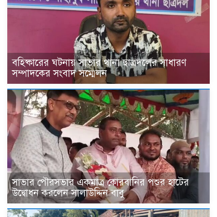
বহিষ্কারের ঘটনায় সাভার থানা ছাত্রদলের সাধারণ
সম্পাদকের সংবাদ সম্মেলন
সাভার পৌরসভার একমাত্র কোরবানির পশুর হাটের
উদ্বোধন করলেন সালাউদ্দিন বাবু