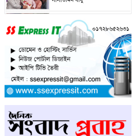
সালাউদ্দিন বাবু
সাভারে চাঁদার দাবীতে ব্যাবসা
প্রতিষ্ঠানে হামলা চালিয়ে তালা ঝুলিয়ে
দিয়েছে সন্ত্রাসীরা
সাভারে নারী উদ্যোক্তার খামার ভাংচুর,
৫ লাখ টাকার ক্ষয়ক্ষতি
উভয়পক্ষের সমঝোতায় ধর্মঘট
প্রত্যাহার করায় সাভারের মুরগীর
বাজার স্বাভাবিক
সাভার পৌরসভার ইজারা নিয়ে
অপপ্রচারের প্রতিবাদে সাংবাদিক
সম্মেলনে কথা বলছেন ইজারাদার
আলমগীর হোসেন
আশুলিয়ায় চাঁদার টাকা হালাল করতে