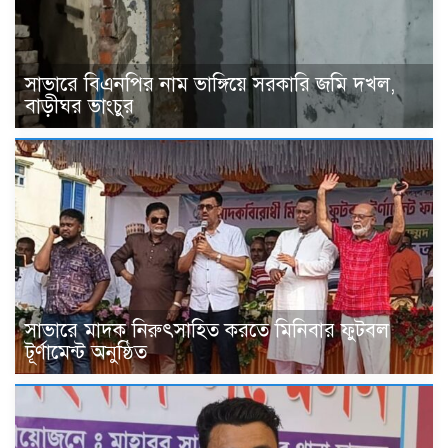
সাভারে বিএনপির নাম ভাঙ্গিয়ে সরকারি জমি দখল,
বাড়ীঘর ভাংচুর
সাভারে মাদক নিরুৎসাহিত করতে মিনিবার ফুটবল
টূর্ণামেন্ট অনুষ্ঠিত