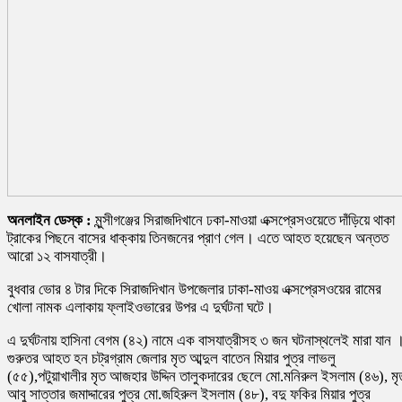
অনলাইন ডেস্ক :
মুন্সীগঞ্জের সিরাজদিখানে ঢকা-মাওয়া এক্সপ্রেসওয়েতে দাঁড়িয়ে থাকা
ট্রাকের পিছনে বাসের ধাক্কায় তিনজনের প্রাণ গেল। এতে আহত হয়েছেন অন্তত
আরো ১২ বাসযাত্রী।
বুধবার ভোর ৪ টার দিকে সিরাজদিখান উপজেলার ঢাকা-মাওয় এক্সপ্রেসওয়ের রামের
খোলা নামক এলাকায় ফ্লাইওভারের উপর এ দুর্ঘটনা ঘটে।
এ দুর্ঘটনায় হাসিনা বেগম (৪২) নামে এক বাসযাত্রীসহ ৩ জন ঘটনাস্থলেই মারা যান 
গুরুতর আহত হন চট্রগ্রাম জেলার মৃত আব্দুল বাতেন মিয়ার পুত্র লাভলু
(৫৫),পটুয়াখালীর মৃত আজহার উদ্দিন তালুকদারের ছেলে মো.মনিরুল ইসলাম (৪৬), মৃ
আবু সাত্তার জমাদ্দারের পুত্র মো.জহিরুল ইসলাম (৪৮), বদু ফকির মিয়ার পুত্র