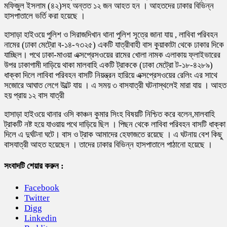
মফিজুল ইসলাম (৪২)সহ অন্তত ১২ জন আহত হন । আহতদের ঢাকার বিভিন্ন
হাসপাতালে ভর্তি করা হয়েছে ।
হাসাড়া হাইওয়ে পুলিশ ও সিরাজদিখান থানা পুলিশ সূত্রে জানা যায় , লাবিবা পরিবহন
নামের (ঢাকা মেট্রো ব-১৪-৭৩২৫) একটি যাত্রীবাহী বাস কুয়াকাটা থেকে ঢাকার দিকে
যাচ্ছিল। পথে ঢাকা-মাওয়া এক্সপ্রেসওয়ের রামের খোলা নামক এলাকায় ফ্লাইভারের
উপর ঢাকাগামী দাড়িয়ে থাকা মালবাহি একটি ট্রাককে (ঢাকা মেট্রো ট-১৮-৪২৮৯)
ধাক্কা দিলে লাবিবা পরিবহন বাসটি নিয়ন্ত্রন হারিয়ে এক্সপ্রেসওয়ের রেলিং এর সাথে
সজোরে আঘাত লেগে উল্টে যায় । এ সময় ৩ বাসযাত্রী ঘটনাস্থলেই মারা যায় । আহত
হয় প্রায় ১২ বাস যাত্রী
হাসাড়া হাইওয়ে থানার ওসি কাঞ্চন কুমার সিংহ বিষয়টি নিশ্চিত করে বলেন,মালবাহি
ট্রাকটি নষ্ট হয়ে যাওয়ায় পথে দাড়িয়ে ছিল । পিছন থেকে লাবিবা পরিবহন বাসটি ধাক্কা
দিলে এ দুর্ঘটনা ঘটে। বাস ও ট্রাক আমাদের হেফাজতে রয়েছে । এ ঘটনায় বেশ কিছু
বাসযাত্রী আহত হয়েছেন । তাদের ঢাকার বিভিন্ন হাসপাতালে পাঠানো হয়েছে ।
সংবাদটি শেয়ার করুন :
Facebook
Twitter
Digg
Linkedin