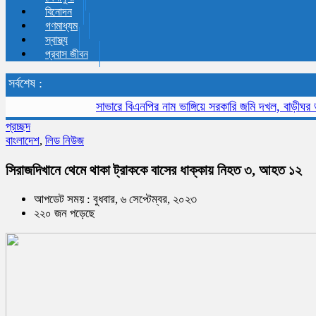
বিনোদন
গণমাধ্যম
স্বাস্থ্য
প্রবাস জীবন
সর্বশেষ :
সাভারে বিএনপির নাম ভাঙ্গিয়ে সরকারি জমি দখল, বাড়ীঘর ভাংচুর
স
প্রচ্ছদ
বাংলাদেশ
,
লিড নিউজ
সিরাজদিখানে থেমে থাকা ট্রাককে বাসের ধাক্কায় নিহত ৩, আহত ১২
আপডেট সময় : বুধবার, ৬ সেপ্টেম্বর, ২০২৩
২২০ জন পড়েছে