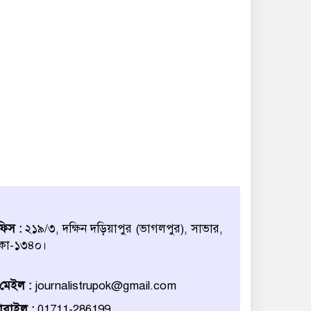
িস :
২১৯/৩, দক্ষিন দড়িয়াপুর (ভাগলপুর), সাভার,
কা-১৩৪০।
মেইল :
journalistrupok@gmail.com
বাইল :
01711-286199