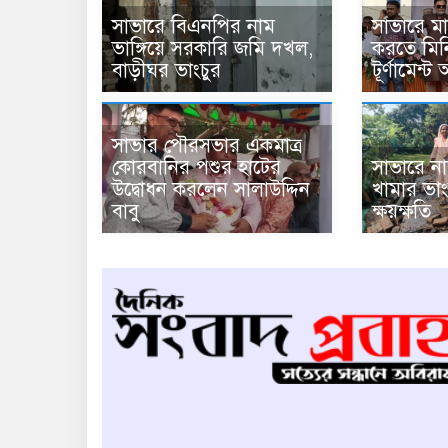
সাভারে বিএনপির নাম
সাভারে ম
ভাঙ্গিয়ে সরকারি জমি দখল,
করতে মিন
বাড়ীঘর ভাংচুর
টূর্ণামেন্ট 
সাভার পৌরসভার একমাত্র
কোরবানির পশুর হাটের
সাভারে না
উদ্বোধন করলেন সালাউদ্দিন
খামার ভাং
বাবু
ক্ষয়ক্ষতি