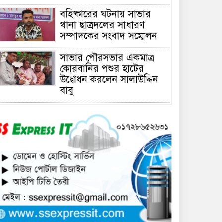
বহিষ্কারের ঘটনায় সাভার
থানা ছাত্রদলের সাধারণ
সম্পাদকের সংবাদ সম্মেলন
সাভার পৌরসভার একমাত্র
কোরবানির পশুর হাটের
উদ্বোধন করলেন সালাউদ্দিন
বাবু
সাভারে চাঁদার দাবীতে ব্যাবসা
প্রতিষ্ঠানে হামলা চালিয়ে তালা
ঝুলিয়ে দিয়েছে সন্ত্রাসীরা
সাভারে নারী উদ্যোক্তার
খামার ভাংচুর, ৫ লাখ টাকার
ক্ষয়ক্ষতি
উভয়পক্ষের সমঝোতায় ধর্মঘট
প্রত্যাহার করায় সাভারের
মুরগীর বাজার স্বাভাবিক