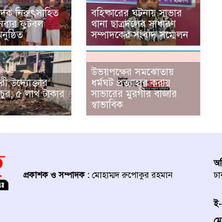
াদক নিরুৎসাহিত
বহিষ্কারের ঘটনায় সাভার
িবার ফুটবল
থানা ছাত্রদলের সাধারণ
অনুষ্ঠিত
সম্পাদকের সংবাদ সম্মেলন
উভয়পক্ষের সমঝোতায়
রী উদ্যোক্তার
ধর্মঘট প্রত্যাহার করায়
চুর, ৫ লাখ টাকার
সাভারের মুরগীর বাজার
স্বাভাবিক
অফ
প্রকাশক ও সম্পাদক :
মোহাম্মদ রুপোকুর রহমান
ঢা
ই-
মো