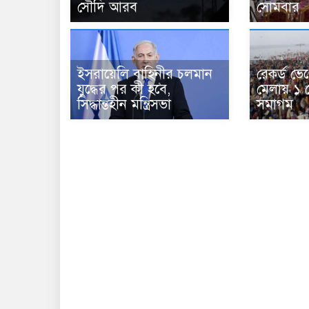
সৌদি আরব
সোমবার
ইসরায়েলি বাহিনীর চলমান
রেকর্ড ভে
যুদ্ধের পর কী হবে,
মেলায় ১ 
সিদ্ধান্তহীন মন্ত্রিসভা
সমাগম