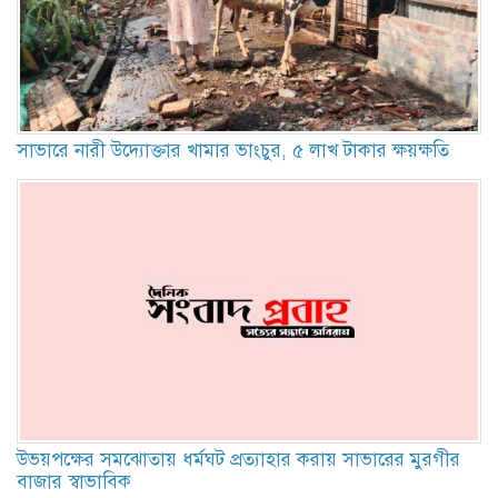
সাভারে নারী উদ্যোক্তার খামার ভাংচুর, ৫ লাখ টাকার ক্ষয়ক্ষতি
উভয়পক্ষের সমঝোতায় ধর্মঘট প্রত্যাহার করায় সাভারের মুরগীর
বাজার স্বাভাবিক