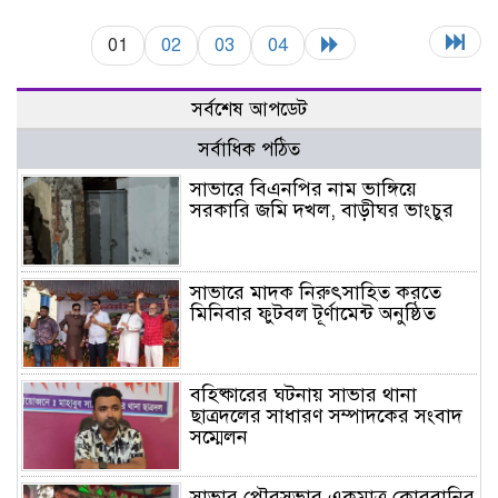
01
02
03
04
সর্বশেষ আপডেট
সর্বাধিক পঠিত
সাভারে বিএনপির নাম ভাঙ্গিয়ে
সরকারি জমি দখল, বাড়ীঘর ভাংচুর
সাভারে মাদক নিরুৎসাহিত করতে
মিনিবার ফুটবল টূর্ণামেন্ট অনুষ্ঠিত
বহিষ্কারের ঘটনায় সাভার থানা
ছাত্রদলের সাধারণ সম্পাদকের সংবাদ
সম্মেলন
সাভার পৌরসভার একমাত্র কোরবানির