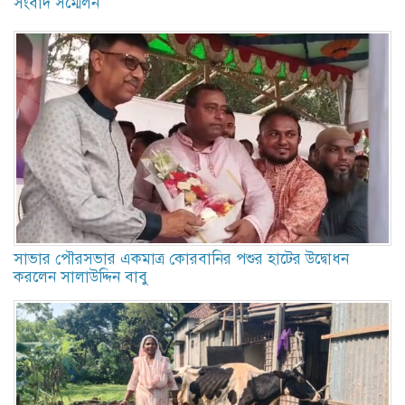
সংবাদ সম্মেলন
সাভার পৌরসভার একমাত্র কোরবানির পশুর হাটের উদ্বোধন
করলেন সালাউদ্দিন বাবু