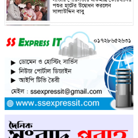
পশুর হাটের উদ্বোধন করলেন
সালাউদ্দিন বাবু
সাভারে চাঁদার দাবীতে ব্যাবসা
প্রতিষ্ঠানে হামলা চালিয়ে তালা ঝুলিয়ে
দিয়েছে সন্ত্রাসীরা
সাভারে নারী উদ্যোক্তার খামার ভাংচুর,
৫ লাখ টাকার ক্ষয়ক্ষতি
উভয়পক্ষের সমঝোতায় ধর্মঘট
প্রত্যাহার করায় সাভারের মুরগীর
বাজার স্বাভাবিক
সাভার পৌরসভার ইজারা নিয়ে
অপপ্রচারের প্রতিবাদে সাংবাদিক
সম্মেলনে কথা বলছেন ইজারাদার
আলমগীর হোসেন