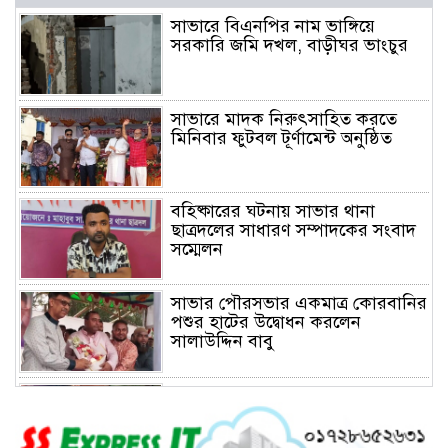
সাভারে বিএনপির নাম ভাঙ্গিয়ে
সরকারি জমি দখল, বাড়ীঘর ভাংচুর
সাভারে মাদক নিরুৎসাহিত করতে
মিনিবার ফুটবল টূর্ণামেন্ট অনুষ্ঠিত
বহিষ্কারের ঘটনায় সাভার থানা
ছাত্রদলের সাধারণ সম্পাদকের সংবাদ
সম্মেলন
সাভার পৌরসভার একমাত্র কোরবানির
পশুর হাটের উদ্বোধন করলেন
সালাউদ্দিন বাবু
সাভারে চাঁদার দাবীতে ব্যাবসা
প্রতিষ্ঠানে হামলা চালিয়ে তালা ঝুলিয়ে
দিয়েছে সন্ত্রাসীরা