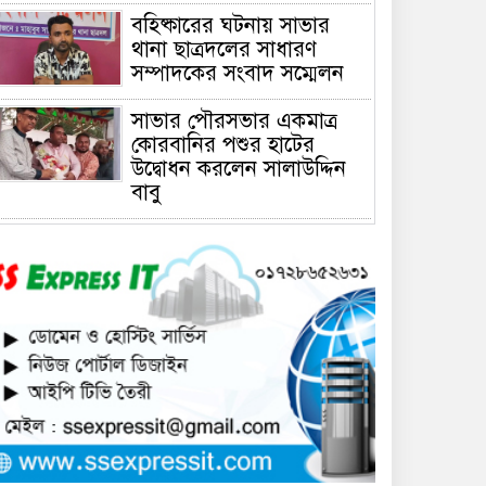
বহিষ্কারের ঘটনায় সাভার
থানা ছাত্রদলের সাধারণ
সম্পাদকের সংবাদ সম্মেলন
সাভার পৌরসভার একমাত্র
কোরবানির পশুর হাটের
উদ্বোধন করলেন সালাউদ্দিন
বাবু
সাভারে চাঁদার দাবীতে ব্যাবসা
প্রতিষ্ঠানে হামলা চালিয়ে তালা
ঝুলিয়ে দিয়েছে সন্ত্রাসীরা
সাভারে নারী উদ্যোক্তার
খামার ভাংচুর, ৫ লাখ টাকার
ক্ষয়ক্ষতি
উভয়পক্ষের সমঝোতায় ধর্মঘট
প্রত্যাহার করায় সাভারের
মুরগীর বাজার স্বাভাবিক