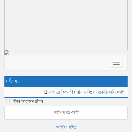
Toggle
navigat
সর্বশেষ :
সাভারে বিএনপির নাম ভাঙ্গিয়ে সরকারি জমি দখল, বাড়ীঘর ভা
বাঁধন আহমেদ জীবন
সর্বশেষ আপডেট
সর্বাধিক পঠিত