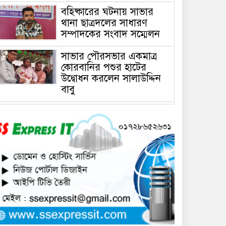
বহিষ্কারের ঘটনায় সাভার
থানা ছাত্রদলের সাধারণ
সম্পাদকের সংবাদ সম্মেলন
সাভার পৌরসভার একমাত্র
কোরবানির পশুর হাটের
উদ্বোধন করলেন সালাউদ্দিন
বাবু
সাভারে চাঁদার দাবীতে ব্যাবসা
প্রতিষ্ঠানে হামলা চালিয়ে তালা
ঝুলিয়ে দিয়েছে সন্ত্রাসীরা
সাভারে নারী উদ্যোক্তার
খামার ভাংচুর, ৫ লাখ টাকার
ক্ষয়ক্ষতি
উভয়পক্ষের সমঝোতায় ধর্মঘট
প্রত্যাহার করায় সাভারের
মুরগীর বাজার স্বাভাবিক