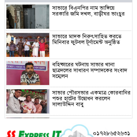
সাভারে বিএনপির নাম ভাঙ্গিয়ে
সরকারি জমি দখল, বাড়ীঘর ভাংচুর
সাভারে মাদক নিরুৎসাহিত করতে
মিনিবার ফুটবল টূর্ণামেন্ট অনুষ্ঠিত
বহিষ্কারের ঘটনায় সাভার থানা
ছাত্রদলের সাধারণ সম্পাদকের সংবাদ
সম্মেলন
সাভার পৌরসভার একমাত্র কোরবানির
পশুর হাটের উদ্বোধন করলেন
সালাউদ্দিন বাবু
সাভারে চাঁদার দাবীতে ব্যাবসা
প্রতিষ্ঠানে হামলা চালিয়ে তালা ঝুলিয়ে
দিয়েছে সন্ত্রাসীরা