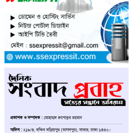
সাভারে নারী উদ্যোক্তার খামার ভাংচুর,
৫ লাখ টাকার ক্ষয়ক্ষতি
উভয়পক্ষের সমঝোতায় ধর্মঘট
প্রত্যাহার করায় সাভারের মুরগীর
বাজার স্বাভাবিক
সাভার পৌরসভার ইজারা নিয়ে
অপপ্রচারের প্রতিবাদে সাংবাদিক
সম্মেলনে কথা বলছেন ইজারাদার
আলমগীর হোসেন
আশুলিয়ায় চাঁদার টাকা হালাল করতে
পুলিশ কর্মকর্তাকে ফাঁসানোর অভিযোগ
প্রকাশক ও সম্পাদক :
মোহাম্মদ রুপোকুর রহমান
ঢাকা জেলা উত্তর ছাত্রদলের সহ-
অফিস :
২১৯/৩, দক্ষিন দড়িয়াপুর (ভাগলপুর), সাভার, ঢাকা-১৩৪০।