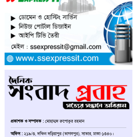
সাভারে নারী উদ্যোক্তার খামার ভাংচুর,
৫ লাখ টাকার ক্ষয়ক্ষতি
উভয়পক্ষের সমঝোতায় ধর্মঘট
প্রত্যাহার করায় সাভারের মুরগীর
বাজার স্বাভাবিক
সাভার পৌরসভার ইজারা নিয়ে
অপপ্রচারের প্রতিবাদে সাংবাদিক
সম্মেলনে কথা বলছেন ইজারাদার
আলমগীর হোসেন
আশুলিয়ায় চাঁদার টাকা হালাল করতে
পুলিশ কর্মকর্তাকে ফাঁসানোর অভিযোগ
প্রকাশক ও সম্পাদক :
মোহাম্মদ রুপোকুর রহমান
ঢাকা জেলা উত্তর ছাত্রদলের সহ-
অফিস :
২১৯/৩, দক্ষিন দড়িয়াপুর (ভাগলপুর), সাভার, ঢাকা-১৩৪০।