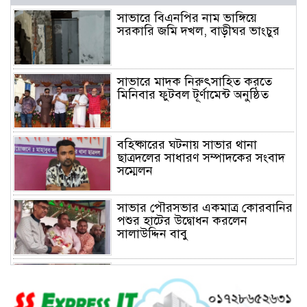
সাভারে বিএনপির নাম ভাঙ্গিয়ে
সরকারি জমি দখল, বাড়ীঘর ভাংচুর
সাভারে মাদক নিরুৎসাহিত করতে
মিনিবার ফুটবল টূর্ণামেন্ট অনুষ্ঠিত
বহিষ্কারের ঘটনায় সাভার থানা
ছাত্রদলের সাধারণ সম্পাদকের সংবাদ
সম্মেলন
সাভার পৌরসভার একমাত্র কোরবানির
পশুর হাটের উদ্বোধন করলেন
সালাউদ্দিন বাবু
সাভারে চাঁদার দাবীতে ব্যাবসা
প্রতিষ্ঠানে হামলা চালিয়ে তালা ঝুলিয়ে
দিয়েছে সন্ত্রাসীরা