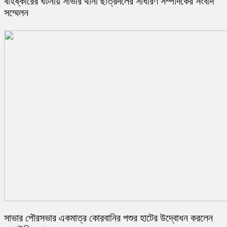
বহিষ্কারের ঘটনায় সাভার থানা ছাত্রদলের সাধারণ সম্পাদকের সংবাদ
সম্মেলন
সাভার পৌরসভার একমাত্র কোরবানির পশুর হাটের উদ্বোধন করলেন