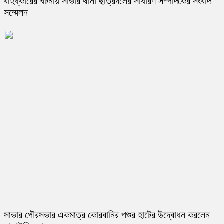
বহিষ্কারের ঘটনায় সাভার থানা ছাত্রদলের সাধারণ সম্পাদকের সংবাদ
সম্মেলন
সাভার পৌরসভার একমাত্র কোরবানির পশুর হাটের উদ্বোধন করলেন