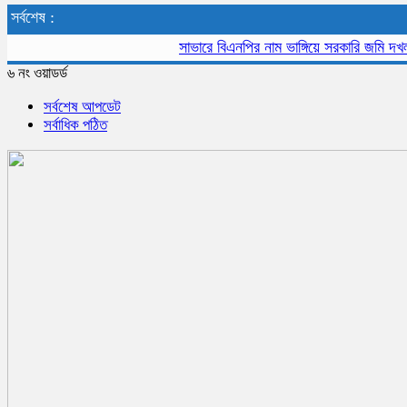
সর্বশেষ :
সাভারে বিএনপির নাম ভাঙ্গিয়ে সরকারি জমি দখল, বাড়ী
৬ নং ওয়াডর্ড
সর্বশেষ আপডেট
সর্বাধিক পঠিত