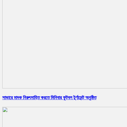
সাভারে মাদক নিরুৎসাহিত করতে মিনিবার ফুটবল টূর্ণামেন্ট অনুষ্ঠিত