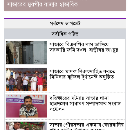
সাভারের মুরগীর বাজার স্বাভাবিক
সর্বশেষ আপডেট
সর্বাধিক পঠিত
সাভারে বিএনপির নাম ভাঙ্গিয়ে
সরকারি জমি দখল, বাড়ীঘর ভাংচুর
সাভারে মাদক নিরুৎসাহিত করতে
মিনিবার ফুটবল টূর্ণামেন্ট অনুষ্ঠিত
বহিষ্কারের ঘটনায় সাভার থানা
ছাত্রদলের সাধারণ সম্পাদকের সংবাদ
সম্মেলন
সাভার পৌরসভার একমাত্র কোরবানির