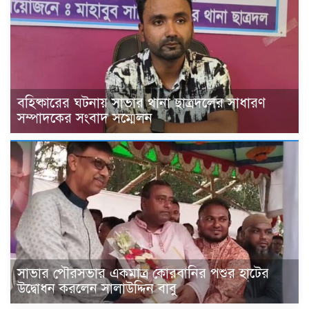
বহিষ্কারের ঘটনায় সাভার থানা ছাত্রদলের সাধারণ
সম্পাদকের সংবাদ সম্মেলন
সাভার পৌরসভার একমাত্র কোরবানির পশুর হাটের
উদ্বোধন করলেন সালাউদ্দিন বাবু