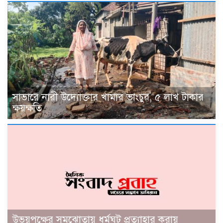
সাভারে নারী উদ্যোক্তার খামার ভাংচুর, ৫ লাখ টাকার
ক্ষয়ক্ষতি
উভয়পক্ষের সমঝোতায় ধর্মঘট প্রত্যাহার করায়