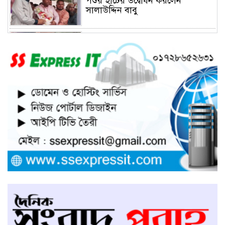
পশুর হাটের উদ্বোধন করলেন
সালাউদ্দিন বাবু
সাভারে চাঁদার দাবীতে ব্যাবসা
প্রতিষ্ঠানে হামলা চালিয়ে তালা ঝুলিয়ে
দিয়েছে সন্ত্রাসীরা
সাভারে নারী উদ্যোক্তার খামার ভাংচুর,
৫ লাখ টাকার ক্ষয়ক্ষতি
উভয়পক্ষের সমঝোতায় ধর্মঘট
প্রত্যাহার করায় সাভারের মুরগীর
বাজার স্বাভাবিক
সাভার পৌরসভার ইজারা নিয়ে
অপপ্রচারের প্রতিবাদে সাংবাদিক
সম্মেলনে কথা বলছেন ইজারাদার
আলমগীর হোসেন