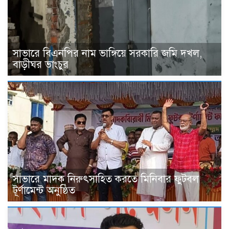
সাভারে বিএনপির নাম ভাঙ্গিয়ে সরকারি জমি দখল,
বাড়ীঘর ভাংচুর
সাভারে মাদক নিরুৎসাহিত করতে মিনিবার ফুটবল
টূর্ণামেন্ট অনুষ্ঠিত