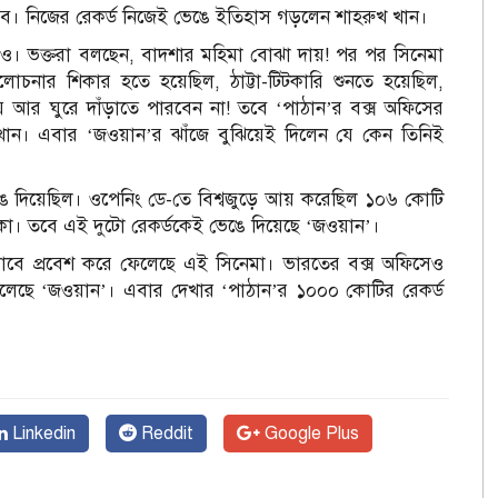
জ্জব। নিজের রেকর্ড নিজেই ভেঙে ইতিহাস গড়লেন শাহরুখ খান।
ও। ভক্তরা বলছেন, বাদশার মহিমা বোঝা দায়! পর পর সিনেমা
োচনার শিকার হতে হয়েছিল, ঠাট্টা-টিটকারি শুনতে হয়েছিল,
র ঘুরে দাঁড়াতে পারবেন না! তবে ‘পাঠান’র বক্স অফিসের
িং খান। এবার ‘জওয়ান’র ঝাঁজে বুঝিয়েই দিলেন যে কেন তিনিই
েঙে দিয়েছিল। ওপেনিং ডে-তে বিশ্বজুড়ে আয় করেছিল ১০৬ কোটি
া। তবে এই দুটো রেকর্ডকেই ভেঙে দিয়েছে ‘জওয়ান’।
ক্লাবে প্রবেশ করে ফেলেছে এই সিনেমা। ভারতের বক্স অফিসেও
েলেছে ‘জওয়ান’। এবার দেখার ‘পাঠান’র ১০০০ কোটির রেকর্ড
Linkedin
Reddit
Google Plus