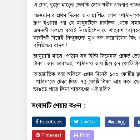
এ যেন, বুড়ো হাড়ের ভেলকি দেখে নবীন প্রজন্মও তা
‘জওয়ান’র প্রথম দিনের আয় ছাপিয়ে গেল ‘পাঠান’কে
ফ্লপ হওয়ার পর যে মানুষটিকে চারদিক থেকে সমাল
এমনকী সকলে ধরেই নিয়েছিলেন যে শাহরুখ বোধহয় আ
মার্কশিট দিয়েই নিন্দুকদের মুখ বন্ধ করেছিলেন ক
বলিউডের বাদশা!
জানুয়ারি মাসে ‘পাঠান’সব হিন্দি সিনেমার রেকর্ড ভ
টাকা। আর ভারতেই ‘পাঠান’র আয় ছিল ৫৭ কোটি টাক
আন্তর্জাতিক বক্স অফিসে প্রথম দিনেই ১৫০ কোটির 
‘পাঠান’কে টেক্কা দিয়ে ৭৫ কোটি টাকা আয় করে ফ
ভাঙতে পারে কিনা শাহরুখের এই ছবি?
সংবাদটি শেয়ার করুন :
Facebook
Twitter
Digg
Pinterest
Print