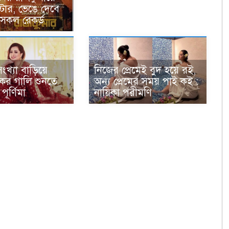
্টার, ভেঙে দেবে
 সকল রেকর্ড
ংখ্যা বাড়িয়ে
নিজের প্রেমেই বুদ হয়ে রই,
কের গালি শুনতে
অন্য প্রেমের সময় পাই কই :
পূর্ণিমা
নায়িকা পরীমণি