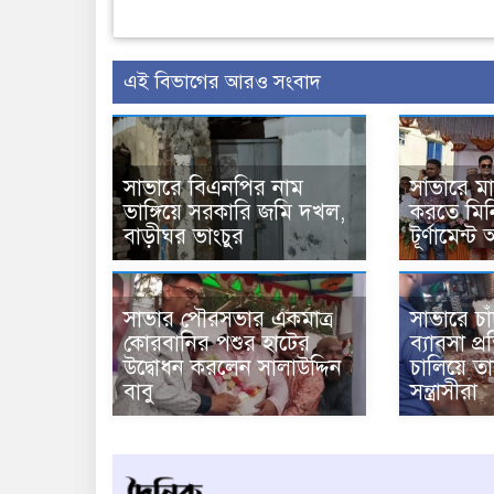
এই বিভাগের আরও সংবাদ
সাভারে বিএনপির নাম
সাভারে ম
ভাঙ্গিয়ে সরকারি জমি দখল,
করতে মিন
বাড়ীঘর ভাংচুর
টূর্ণামেন্ট 
সাভার পৌরসভার একমাত্র
সাভারে চা
কোরবানির পশুর হাটের
ব্যাবসা প্
উদ্বোধন করলেন সালাউদ্দিন
চালিয়ে তা
বাবু
সন্ত্রাসীরা