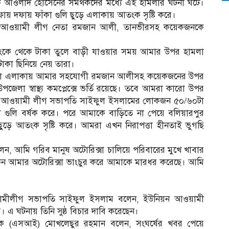
ক আওলাদ হোসেনের সমর্থকদের মধ্যে এই হামলার ঘটনা ঘটে।
য় দফায় ফাঁকা গুলি ছুড়ে এলাকায় আতংক সৃষ্টি করে।
ে আওয়ামী লীগ নেতা রমজান আলী, তানভীরসহ কয়েকজনকে
কে থেকে টাকা তুলে বাড়ী যাওয়ার সময় আমার উপর হামলা
াকা ছিনিয়ে নেয় তারা।
্গাল এলাকায় আমার সহযোগী রমজান আলীসহ কয়েকজনের উপর
লা স্বাস্থ্য কমপ্লেক্সে ভর্তি রয়েছে। তবে আমরা কারো উপর
কে আওয়ামী লীগ সভাপতি সাইফুল ইসলামের লোকজন ৫০/৬০টা
 গুলি বর্ষক করে। পরে আমাকে বাড়িতে না পেয়ে বলিয়ারপুর
 ছুড়ে আতংক সৃষ্টি করে। আমরা এখন নিরাপত্তা হীনতাই ভুগছি
ন, আমি গরিব মানুষ অটোরিক্সা চালিয়ে পরিবারের মুখে খাবার
েন আমার অটোরিক্সা ভাংচুর করে আমাকে মারধর করেছে। আমি
য়ামীলীগ সভাপতি সাইফুল ইসলাম বলেন, ইউনিয়ন আওয়ামী
এ ঘটনায় তিনি সুষ্ঠ বিচার দাবি করেছেন।
র্শক (এসআই) মোখলেছুর রহমান বলেন, সংঘর্ষের খবর পেয়ে