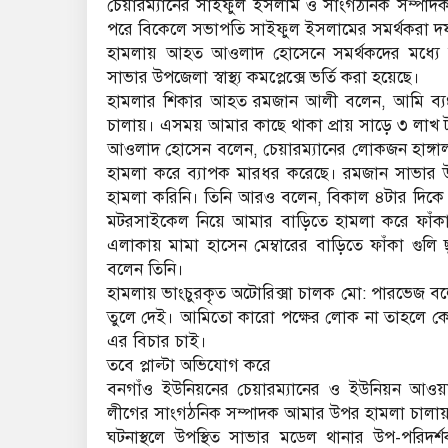
চেয়ারম্যানের সাইফুল ইসলাম ও সাংগঠনিক সম্পাদ
পরে বিকেলে সভাপতি সাইফুল ইসলামের সমর্থকরা দফা
হামলায় আহত আওলাদ হোসেনে সমর্থকদের মধ্য
সাভার উপজেলা স্বাস্থ্য কমপ্লেক্সে ভর্তি করা হয়েছে।
হামলার শিকার আহত রমজান আলী বলেন, আমি ব্যং
চালায়। এসময় আমার কাছে থাকা প্রায় সাড়ে ৩ লাখ ট
আওলাদ হোসেন বলেন, চেয়ারম্যানের লোকজন হাঙ
হামলা করে ব্যাপক মারধর করেছে। রমজান সাভার উপজে
হামলা করিনি। তিনি আরও বলেন, বিকাল ৪টার দি
মটরসাইকেল নিয়ে আমার বাড়িতে হামলা করে ফাঁকা
এলাকায় মামা হাসেন মেম্বারের বাড়িতে ফাঁকা গুলি
বলেন তিনি।
হামলায় ভাংচুরকৃত অটোরিক্সা চালক মো: পারভেজ বলে
তুলে দেই। আমিতো কারো পক্ষের লোক না তাহলে ক
এর বিচার চাই।
তবে প্লাল্টা অভিযোগ করে
বনগাঁও ইউনিয়নের চেয়ারম্যানের ও ইউনিয়ন আও
লীগের সাংগঠনিক সম্পাদক আমার উপর হামলা চালায়। 
ঘটনাস্থলে উপস্থিত সাভার মডেল থানার উপ-পরিদ