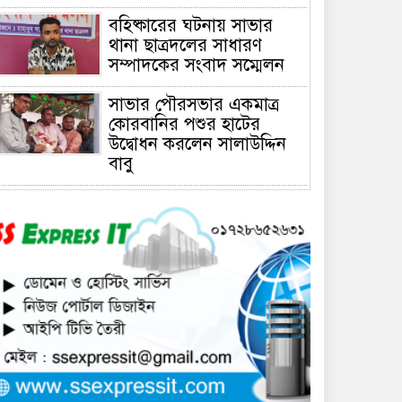
বহিষ্কারের ঘটনায় সাভার
থানা ছাত্রদলের সাধারণ
সম্পাদকের সংবাদ সম্মেলন
সাভার পৌরসভার একমাত্র
কোরবানির পশুর হাটের
উদ্বোধন করলেন সালাউদ্দিন
বাবু
সাভারে চাঁদার দাবীতে ব্যাবসা
প্রতিষ্ঠানে হামলা চালিয়ে তালা
ঝুলিয়ে দিয়েছে সন্ত্রাসীরা
সাভারে নারী উদ্যোক্তার
খামার ভাংচুর, ৫ লাখ টাকার
ক্ষয়ক্ষতি
উভয়পক্ষের সমঝোতায় ধর্মঘট
প্রত্যাহার করায় সাভারের
মুরগীর বাজার স্বাভাবিক