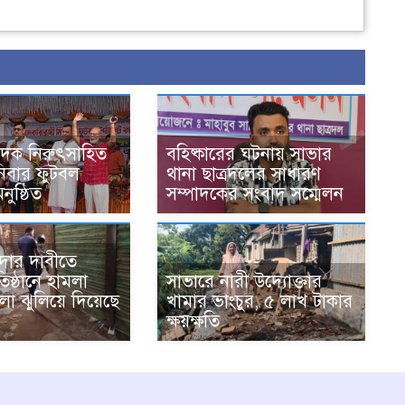
াদক নিরুৎসাহিত
বহিষ্কারের ঘটনায় সাভার
িবার ফুটবল
থানা ছাত্রদলের সাধারণ
অনুষ্ঠিত
সম্পাদকের সংবাদ সম্মেলন
ঁদার দাবীতে
রতিষ্ঠানে হামলা
সাভারে নারী উদ্যোক্তার
লা ঝুলিয়ে দিয়েছে
খামার ভাংচুর, ৫ লাখ টাকার
ক্ষয়ক্ষতি