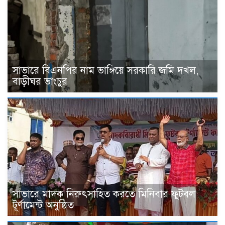
সাভারে বিএনপির নাম ভাঙ্গিয়ে সরকারি জমি দখল,
বাড়ীঘর ভাংচুর
সাভারে মাদক নিরুৎসাহিত করতে মিনিবার ফুটবল
টূর্ণামেন্ট অনুষ্ঠিত