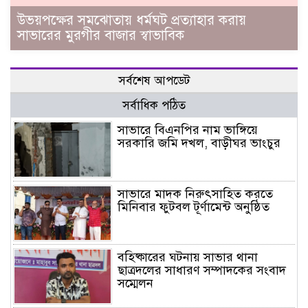
উভয়পক্ষের সমঝোতায় ধর্মঘট প্রত্যাহার করায়
সাভারের মুরগীর বাজার স্বাভাবিক
সর্বশেষ আপডেট
সর্বাধিক পঠিত
সাভারে বিএনপির নাম ভাঙ্গিয়ে
সরকারি জমি দখল, বাড়ীঘর ভাংচুর
সাভারে মাদক নিরুৎসাহিত করতে
মিনিবার ফুটবল টূর্ণামেন্ট অনুষ্ঠিত
বহিষ্কারের ঘটনায় সাভার থানা
ছাত্রদলের সাধারণ সম্পাদকের সংবাদ
সম্মেলন