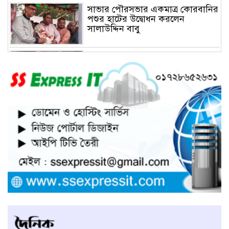
সাভার পৌরসভার একমাত্র কোরবানির
পশুর হাটের উদ্বোধন করলেন
সালাউদ্দিন বাবু
সাভারে চাঁদার দাবীতে ব্যাবসা
প্রতিষ্ঠানে হামলা চালিয়ে তালা ঝুলিয়ে
দিয়েছে সন্ত্রাসীরা
সাভারে নারী উদ্যোক্তার খামার ভাংচুর,
৫ লাখ টাকার ক্ষয়ক্ষতি
উভয়পক্ষের সমঝোতায় ধর্মঘট
প্রত্যাহার করায় সাভারের মুরগীর
বাজার স্বাভাবিক
সাভার পৌরসভার ইজারা নিয়ে
অপপ্রচারের প্রতিবাদে সাংবাদিক
সম্মেলনে কথা বলছেন ইজারাদার
আলমগীর হোসেন