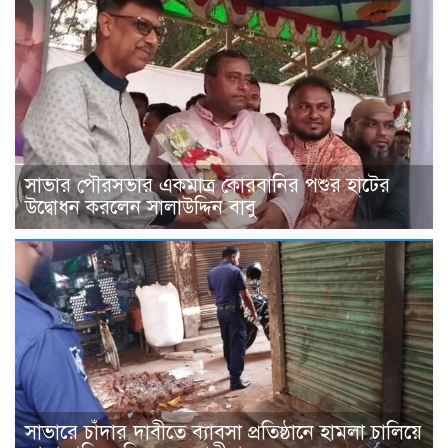
সাভার পৌরসভার একমাত্র কোরবানির পশুর হাটের
উদ্বোধন করলেন সালাউদ্দিন বাবু
সাভারে চাঁদার দাবীতে ব্যাবসা প্রতিষ্ঠানে হামলা চালিয়ে