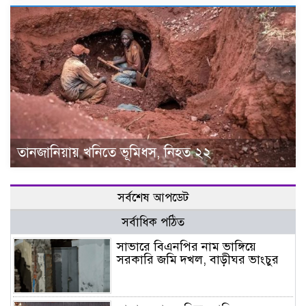
তানজানিয়ায় খনিতে ভূমিধস, নিহত ২২
সর্বশেষ আপডেট
সর্বাধিক পঠিত
সাভারে বিএনপির নাম ভাঙ্গিয়ে
সরকারি জমি দখল, বাড়ীঘর ভাংচুর