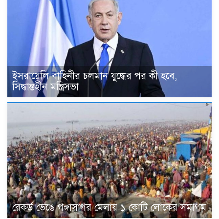
ইসরায়েলি বাহিনীর চলমান যুদ্ধের পর কী হবে,
সিদ্ধান্তহীন মন্ত্রিসভা
রেকর্ড ভেঙে গঙ্গাসাগর মেলায় ১ কোটি লোকের সমাগম