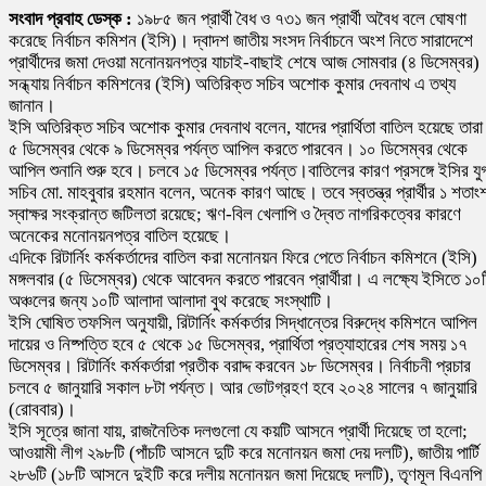
সংবাদ প্রবাহ ডেস্ক :
১৯৮৫ জন প্রার্থী বৈধ ও ৭৩১ জন প্রার্থী অবৈধ বলে ঘোষণা
করেছে নির্বাচন কমিশন (ইসি)। দ্বাদশ জাতীয় সংসদ নির্বাচনে অংশ নিতে সারাদেশে
প্রার্থীদের জমা দেওয়া মনোনয়নপত্র যাচাই-বাছাই শেষে আজ সোমবার (৪ ডিসেম্বর)
সন্ধ্যায় নির্বাচন কমিশনের (ইসি) অতিরিক্ত সচিব অশোক কুমার দেবনাথ এ তথ্য
জানান।
ইসি অতিরিক্ত সচিব অশোক কুমার দেবনাথ বলেন, যাদের প্রার্থিতা বাতিল হয়েছে তারা
৫ ডিসেম্বর থেকে ৯ ডিসেম্বর পর্যন্ত আপিল করতে পারবেন। ১০ ডিসেম্বর থেকে
আপিল শুনানি শুরু হবে। চলবে ১৫ ডিসেম্বর পর্যন্ত।বাতিলের কারণ প্রসঙ্গে ইসির যুগ
সচিব মো. মাহবুবার রহমান বলেন, অনেক কারণ আছে। তবে স্বতন্ত্র প্রার্থীর ১ শতাং
স্বাক্ষর সংক্রান্ত জটিলতা রয়েছে; ঋণ-বিল খেলাপি ও দ্বৈত নাগরিকত্বের কারণে
অনেকের মনোনয়নপত্র বাতিল হয়েছে।
এদিকে রিটার্নিং কর্মকর্তাদের বাতিল করা মনোনয়ন ফিরে পেতে নির্বাচন কমিশনে (ইসি)
মঙ্গলবার (৫ ডিসেম্বর) থেকে আবেদন করতে পারবেন প্রার্থীরা। এ লক্ষ্যে ইসিতে ১০
অঞ্চলের জন্য ১০টি আলাদা আলাদা বুথ করেছে সংস্থাটি।
ইসি ঘোষিত তফসিল অনুযায়ী, রিটার্নিং কর্মকর্তার সিদ্ধান্তের বিরুদ্ধে কমিশনে আপিল
দায়ের ও নিষ্পত্তি হবে ৫ থেকে ১৫ ডিসেম্বর, প্রার্থিতা প্রত্যাহারের শেষ সময় ১৭
ডিসেম্বর। রিটার্নিং কর্মকর্তারা প্রতীক বরাদ্দ করবেন ১৮ ডিসেম্বর। নির্বাচনী প্রচার
চলবে ৫ জানুয়ারি সকাল ৮টা পর্যন্ত। আর ভোটগ্রহণ হবে ২০২৪ সালের ৭ জানুয়ারি
(রোববার)।
ইসি সূত্রে জানা যায়, রাজনৈতিক দলগুলো যে কয়টি আসনে প্রার্থী দিয়েছে তা হলো;
আওয়ামী লীগ ২৯৮টি (পাঁচটি আসনে দুটি করে মনোনয়ন জমা দেয় দলটি), জাতীয় পার্টি
২৮৬টি (১৮টি আসনে দুইটি করে দলীয় মনোনয়ন জমা দিয়েছে দলটি), তৃণমূল বিএনপি