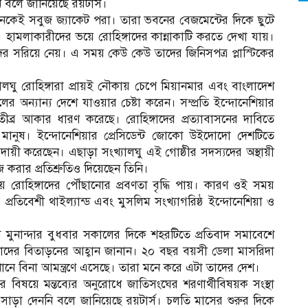
ি বলে জানিয়েছে রয়টার্স।
অনেকেই সবুজ জ্যাকেট পরা। তারা ভবনের বেজমেন্টের দিকে ছুটে
ল। হামলাকারীদের ভয়ে রোহিঙ্গাদের কান্নাকাটি করতে দেখা যায়।
াদের সরিয়ে নেয়। এ সময় কেউ কেউ তাদের জিনিসপত্র প্লাস্টিকের
খ্যালঘু রোহিঙ্গারা প্রায়ই নৌকায় চেপে মিয়ানমার এবং বাংলাদেশ
ের অন্যান্য দেশে যাওয়ার চেষ্টা করেন। সম্প্রতি ইন্দোনেশিয়ার
তীব্র আকার ধারণ করেছে। রোহিঙ্গাদের প্রত্যাবাসনের দাবিতে
মানুষ। ইন্দোনেশিয়ার প্রেসিডেন্ট জোকো উইদোদো দেশটিতে
 দায়ী করেছেন। এছাড়া সংখ্যালঘু এই গোষ্ঠীর সদস্যদের অস্থায়ী
 করার প্রতিশ্রুতিও দিয়েছেন তিনি।
ায় রোহিঙ্গাদের পৌঁছানোর প্রবণতা বৃদ্ধি পায়। কারণ ওই সময়
 প্রতিবেশী থাইল্যান্ড এবং মুসলিম সংখ্যাগরিষ্ঠ ইন্দোনেশিয়া ও
 মুনান্দার বুধবার সকালের দিকে শহরটিতে প্রতিবাদ সমাবেশে
গাদের বিতাড়নের আহ্বান জানান। ২০ বছর বয়সী ডেলা মাসরিদা
এখানে বিনা আমন্ত্রণে এসেছে। তারা মনে করে এটা তাদের দেশ।
র বিষয়ে মন্তব্যের অনুরোধে জাতিসংঘের শরণার্থীবিষয়ক সংস্থা
ড়া দেননি বলে জানিয়েছে রয়টার্স। চলতি মাসের শুরুর দিকে