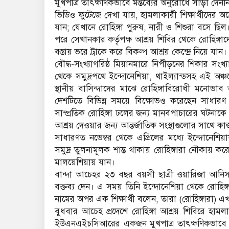
মুখপাত্র তাৎক্ষণিকভাবে মন্তব্যের অনুরোধে সাড়া দেনন
ভিডিও ফুটেজে দেখা যায়, হামলাকারী শিক্ষার্থীদের 
যান; যেখানে রোহিঙ্গা পুরুষ, নারী ও শিশুরা বসে ছি
পরে সেখানকার কর্তৃপক্ষ আশ্রয় শিবির থেকে রোহিঙ্গ
বস্তায় ভরে ট্রাকে করে বিকল্প আশ্রয় কেন্দ্রে নিয়ে যান।
বৌদ্ধ-সংখ্যাগরিষ্ঠ মিয়ানমারে নিপীড়নের শিকার সং
থেকে সমুদ্রপথে ইন্দোনেশিয়া, থাইল্যান্ডসহ এই অঞ্চল
স্থানীয় বাসিন্দাদের মাঝে রোহিঙ্গাবিরোধী মনোভাব 
দেশটিতে বিভিন্ন সময়ে বিক্ষোভও করেছেন সাধারণ 
সাম্প্রতিক রোহিঙ্গা ঢলের জন্য মানবপাচারের ঘটনাকে
আশ্রয় দেওয়ার জন্য আন্তর্জাতিক সংস্থাগুলোর সাথে কাজ
সাধারণত নভেম্বর থেকে এপ্রিলের মধ্যে ইন্দোনেশিয়
সমুদ্র তুলনামূলক শান্ত থাকায় রোহিঙ্গারা নৌকায় করে
মালয়েশিয়ায় যান।
বান্দা আচেহর ২৩ বছর বয়সী ছাত্রী ওয়ারিজা আনিস
বক্তব্য দেন। এ সময় তিনি ইন্দোনেশিয়া থেকে রোহিঙ্
নামের অপর এক শিক্ষার্থী বলেন, তারা (রোহিঙ্গারা) 
বুধবার আচেহ প্রদেশে রোহিঙ্গা আশ্রয় শিবিরে হামলা
ইউএনএইচসিআরের একজন মুখপাত্র তাৎক্ষণিকভাবে সা