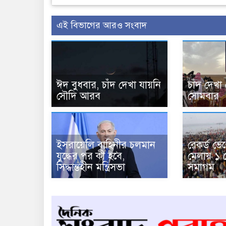
এই বিভাগের আরও সংবাদ
ঈদ বুধবার, চাঁদ দেখা যায়নি
চাঁদ দেখা
সৌদি আরব
সোমবার
ইসরায়েলি বাহিনীর চলমান
রেকর্ড ভে
যুদ্ধের পর কী হবে,
মেলায় ১ 
সিদ্ধান্তহীন মন্ত্রিসভা
সমাগম