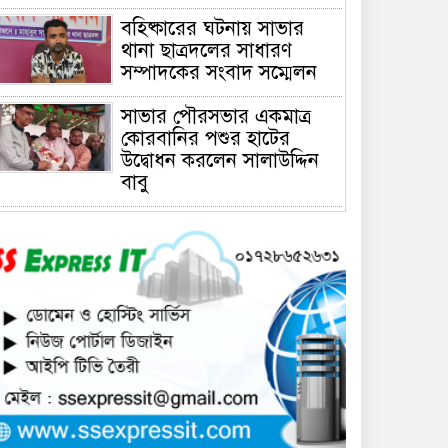
বহিষ্কারের ঘটনায় সাভার
থানা ছাত্রদলের সাধারণ
সম্পাদকের সংবাদ সম্মেলন
সাভার পৌরসভার একমাত্র
কোরবানির পশুর হাটের
উদ্বোধন করলেন সালাউদ্দিন
বাবু
সাভারে চাঁদার দাবীতে ব্যাবসা
প্রতিষ্ঠানে হামলা চালিয়ে তালা
ঝুলিয়ে দিয়েছে সন্ত্রাসীরা
সাভারে নারী উদ্যোক্তার
খামার ভাংচুর, ৫ লাখ টাকার
ক্ষয়ক্ষতি
উভয়পক্ষের সমঝোতায় ধর্মঘট
প্রত্যাহার করায় সাভারের
মুরগীর বাজার স্বাভাবিক