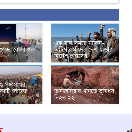
এক মাস সময়ে মার্কিন-
 গেছে, রোজা শুরু
ব্রিটিশ কর্মীদের দেশ ছাড়ার
নির্দেশ হুথিদের
ঙে গঙ্গাসাগর
কোটি লোকের
তানজানিয়ায় খনিতে ভূমিধস,
নিহত ২২