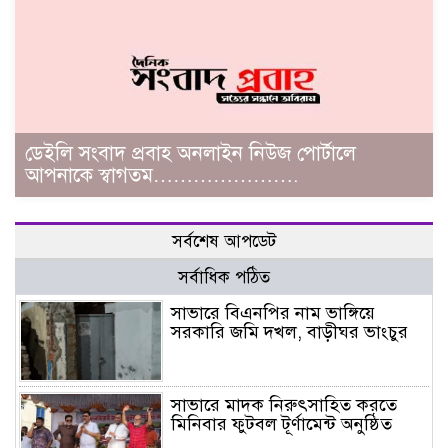
ডেইলি সংবাদ প্রবাহ অনলাইন নিউজ পোর্টালে
আপনাকে স্বাগতম………………….
সর্বশেষ আপডেট
সর্বাধিক পঠিত
সাভারে বিএনপির নাম ভাঙ্গিয়ে
সরকারি জমি দখল, বাড়ীঘর ভাংচুর
সাভারে মাদক নিরুৎসাহিত করতে
মিনিবার ফুটবল টূর্ণামেন্ট অনুষ্ঠিত