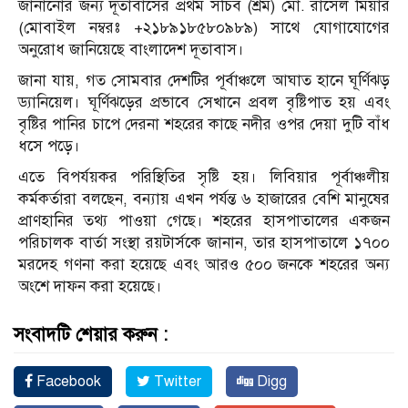
জানানোর জন্য দূতাবাসের প্রথম সচিব (শ্রম) মো. রাসেল মিয়ার
(মোবাইল নম্বরঃ +২১৮৯১৮৫৮০৯৮৯) সাথে যোগাযোগের
অনুরোধ জানিয়েছে বাংলাদেশ দূতাবাস।
জানা যায়, গত সোমবার দেশটির পূর্বাঞ্চলে আঘাত হানে ঘূর্ণিঝড়
ড্যানিয়েল। ঘূর্ণিঝড়ের প্রভাবে সেখানে প্রবল বৃষ্টিপাত হয় এবং
বৃষ্টির পানির চাপে দেরনা শহরের কাছে নদীর ওপর দেয়া দুটি বাঁধ
ধসে পড়ে।
এতে বিপর্যয়কর পরিস্থিতির সৃষ্টি হয়। লিবিয়ার পূর্বাঞ্চলীয়
কর্মকর্তারা বলছেন, বন্যায় এখন পর্যন্ত ৬ হাজারের বেশি মানুষের
প্রাণহানির তথ্য পাওয়া গেছে। শহরের হাসপাতালের একজন
পরিচালক বার্তা সংস্থা রয়টার্সকে জানান, তার হাসপাতালে ১৭০০
মরদেহ গণনা করা হয়েছে এবং আরও ৫০০ জনকে শহরের অন্য
অংশে দাফন করা হয়েছে।
সংবাদটি শেয়ার করুন :
Facebook
Twitter
Digg