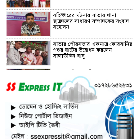
বহিষ্কারের ঘটনায় সাভার থানা
ছাত্রদলের সাধারণ সম্পাদকের সংবাদ
সম্মেলন
সাভার পৌরসভার একমাত্র কোরবানির
পশুর হাটের উদ্বোধন করলেন
সালাউদ্দিন বাবু
সাভারে চাঁদার দাবীতে ব্যাবসা
প্রতিষ্ঠানে হামলা চালিয়ে তালা ঝুলিয়ে
দিয়েছে সন্ত্রাসীরা
সাভারে নারী উদ্যোক্তার খামার ভাংচুর,
৫ লাখ টাকার ক্ষয়ক্ষতি
উভয়পক্ষের সমঝোতায় ধর্মঘট
প্রত্যাহার করায় সাভারের মুরগীর