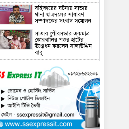
বহিষ্কারের ঘটনায় সাভার
থানা ছাত্রদলের সাধারণ
সম্পাদকের সংবাদ সম্মেলন
সাভার পৌরসভার একমাত্র
কোরবানির পশুর হাটের
উদ্বোধন করলেন সালাউদ্দিন
বাবু
সাভারে চাঁদার দাবীতে ব্যাবসা
প্রতিষ্ঠানে হামলা চালিয়ে তালা
ঝুলিয়ে দিয়েছে সন্ত্রাসীরা
সাভারে নারী উদ্যোক্তার
খামার ভাংচুর, ৫ লাখ টাকার
ক্ষয়ক্ষতি
উভয়পক্ষের সমঝোতায় ধর্মঘট
প্রত্যাহার করায় সাভারের
মুরগীর বাজার স্বাভাবিক