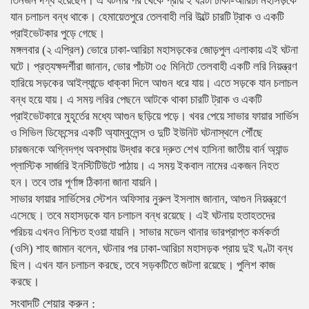
তিনজন দগ্ধ হয়েছেন। এ ঘটনার পর থেকে প্রায় ২ ঘণ্টা ঢাকা-আরিচা মহাসড়কে
যান চলাচল বন্ধ থাকে। হেমায়েতপুরে তেলবাহী লরি উল্টে চারটি ট্রাক ও একটি
প্রাইভেটকার পুড়ে গেছে।
মঙ্গলবার (২ এপ্রিল) ভোরে ঢাকা-আরিচা মহাসড়কের জোড়পুল এলাকায় এই ঘটনা
ঘটে। প্রত্যক্ষদর্শীরা জানান, ভোর পাঁচটা ৩৫ মিনিটে তেলবাহী একটি লরি নিয়ন্ত্রণ
হারিয়ে সড়কের আইল্যান্ডে ধাক্কা দিলে আগুন ধরে যায়। এতে সড়কে যান চলাচল
বন্ধ হয়ে যায়। এ সময় লরির পেছনে আটকে থাকা চারটি ট্রাক ও একটি
প্রাইভেটকারে মুহূর্তের মধ্যে আগুন ছড়িয়ে পড়ে। খবর পেয়ে সাভার ফায়ার সার্ভিস
ও সিভিল ডিফেন্সের একটি অ্যাম্বুলেন্স ও দুটি ইউনিট ঘটনাস্থলে পৌঁছে
চারজনকে অগ্নিদগ্ধ অবস্থায় উদ্ধার করে দ্রুত শেখ হাসিনা জাতীয় বার্ন অ্যান্ড
প্লাস্টিক সার্জারি ইনস্টিটিউটে পাঠায়। এ সময় ইকবাল নামের একজন নিহত
হন। তবে তার পূর্ণাঙ্গ ঠিকানা জানা যায়নি।
সাভার ফায়ার সার্ভিসের স্টেশন অফিসার নুরুল ইসলাম জানান, আগুন নিয়ন্ত্রণে
এসেছে। তবে মহাসড়কে যান চলাচল বন্ধ রয়েছে। এই ঘটনায় হতাহতদের
পরিচয় এখনও নিশ্চিত হওয়া যায়নি। সাভার মডেল থানার ভারপ্রাপ্ত কর্মকর্তা
(ওসি) শাহ জামান বলেন, ঘটনার পর ঢাকা-আরিচা মহাসড়ক প্রায় দুই ঘণ্টা বন্ধ
ছিল। এখন যান চলাচল করছে, তবে সড়কটিতে জটলা রয়েছে। পুলিশ কাজ
করছে।
সংবাদটি শেয়ার করুন :