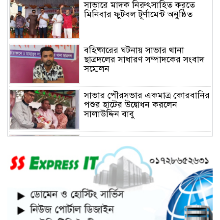
সাভারে মাদক নিরুৎসাহিত করতে
মিনিবার ফুটবল টূর্ণামেন্ট অনুষ্ঠিত
বহিষ্কারের ঘটনায় সাভার থানা
ছাত্রদলের সাধারণ সম্পাদকের সংবাদ
সম্মেলন
সাভার পৌরসভার একমাত্র কোরবানির
পশুর হাটের উদ্বোধন করলেন
সালাউদ্দিন বাবু
সাভারে চাঁদার দাবীতে ব্যাবসা
প্রতিষ্ঠানে হামলা চালিয়ে তালা ঝুলিয়ে
দিয়েছে সন্ত্রাসীরা
সাভারে নারী উদ্যোক্তার খামার ভাংচুর,
৫ লাখ টাকার ক্ষয়ক্ষতি