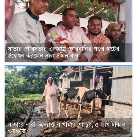
সাভার পৌরসভার একমাত্র কোরবানির পশুর হাটের
উদ্বোধন করলেন সালাউদ্দিন বাবু
সাভারে নারী উদ্যোক্তার খামার ভাংচুর, ৫ লাখ টাকার
ক্ষয়ক্ষতি