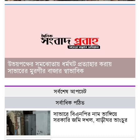
উভয়পক্ষের সমঝোতায় ধর্মঘট প্রত্যাহার করায়
সাভারের মুরগীর বাজার স্বাভাবিক
সর্বশেষ আপডেট
সর্বাধিক পঠিত
সাভারে বিএনপির নাম ভাঙ্গিয়ে
সরকারি জমি দখল, বাড়ীঘর ভাংচুর