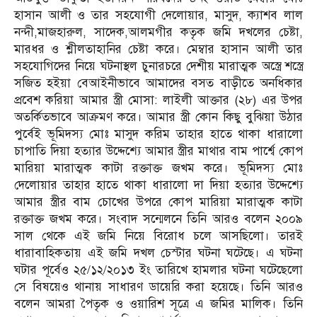
হাসান আলী ও তার সহযোগী দেলোয়ার, মাসুদ, ক্যাশব লাল
নন্দী,মাজহারুল, সাদেক,আলমগীর কতৃক জমি দখলের চেষ্টা,
মারধর ও শ্লীলতাহানির চেষ্টা করে। মেম্বার হাসান আলী তার
সহযোগিদের নিয়ে ঘটনাস্থল চুনারচরে দেশীয় মারাত্মক অস্ত্রে শস্ত্রে
সজিত হইয়া বেআইনীভাবে আমাদের বসত বাড়ীতে অনধিকার
প্রবেশ করিয়া আমার স্ত্রী মোসা: লাইলী আক্তার (২৮) এর উপর
অতর্কিতভাবে আক্রমণ করে। আমার স্ত্রী কোন কিছু বুঝিয়া উঠার
পুর্বেই ভূমিদস্য মোঃ মাসুদ করিম তাহার হাতে থাকা ধারালো
চাপাতি দিয়া হত্যার উদ্দেশ্যে আমার স্ত্রীর মাথার বাম পার্শ্বে কোপ
মারিয়া মারাত্মক কাটা রক্তাক্ত জখম করে। ভূমিদস্য মোঃ
দেলোয়ার তাহার হাতে থাকা ধারালো দা দিয়া হত্যার উদ্দেশ্যে
আমার স্ত্রীর বাম চোখের উপরে কোপ মারিয়া মারাত্মক কাটা
রক্তাক্ত জখম করে। সংবাদ সন্মেলনে তিনি আরও বলেন ২০০৯
সাল থেকে এই জমি নিয়ে বিরোধ চলে আসছিলো। তারই
ধারাবাহিকতায় এই জমি দখল চেস্টার ঘটনা ঘটেছে। এ ঘটনা
ঘটার পূর্বেও ২৫/১২/২০১৩ ইং তারিখে হামলার ঘটনা ঘটেছেলো
সে বিষয়েও থানায় সাধারণ ডায়েরি করা হয়েছে। তিনি আরও
বলেন আমরা পৈতৃক ও ওয়ারিশ সূত্রে এ জমির মালিক। তিনি