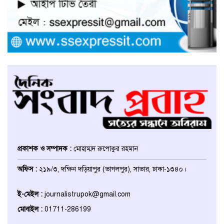
উভয়পক্ষের সমঝোতায় ধর্মঘট
প্রত্যাহার করায় সাভারের মুরগীর
বাজার স্বাভাবিক
সাভার পৌরসভার ইজারা নিয়ে
অপপ্রচারের প্রতিবাদে সাংবাদিক
সম্মেলনে কথা বলছেন ইজারাদার
আলমগীর হোসেন
আশুলিয়ায় চাঁদার টাকা হালাল করতে
পুলিশ কর্মকর্তাকে ফাঁসানোর অভিযোগ
প্রকাশক ও সম্পাদক :
মোহাম্মদ রুপোকুর রহমান
ঢাকা জেলা উত্তর ছাত্রদলের সহ-
অফিস :
২১৯/৩, দক্ষিন দড়িয়াপুর (ভাগলপুর), সাভার, ঢাকা-১৩৪০।
সভাপতি হলেন বাঁধন, বিভিন্ন মহলের
অভিনন্দন
ই-মেইল :
journalistrupok@gmail.com
মোবাইল :
01711-286199