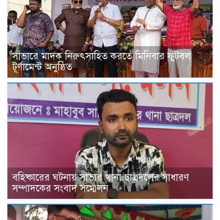
সাভারে মাদক নিরুৎসাহিত করতে মিনিবার ফুটবল
টূর্ণামেন্ট অনুষ্ঠিত
বহিষ্কারের ঘটনায় সাভার থানা ছাত্রদলের সাধারণ
সম্পাদকের সংবাদ সম্মেলন