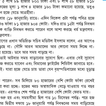
াক্রমে ৫ লাখ ৮৯ হাজার ৮০০ টাকা এবং ৮ লাখ ২৮ হাজার ৮১৮
াকেজের মূল্য ১ লাখ ৪ হাজার ১৬০ টাকা কমানো হয়েছে, তবুও
েন হজে যেতে আগ্রহীরা।
বার (১৮ জানুয়ারি) রাতে। এদিন বিকেল ৩টা পর্যন্ত পবিত্র হজে
 ফাঁকা ৮১ হাজার ৯০৪ কোটা। যদিও রাত ১২টা পর্যন্ত নিবন্ধন
যক্তি নিবন্ধন করতে পারেন বলে আশা করছে ধর্ম মন্ত্রণালয়।
ত্রণালয়।
ুবিভাগের প্রধান অতিরিক্ত সচিব মতিউল ইসলাম বলেন, এর আগেও
ড়ছে না। সৌদি আরব আমাদের আর কোনো সময় দিচ্ছে না।
নো হয়েছে। তবে আর সময় বাড়ছে না।
 তাই আটবার সময় বাড়ানোর সুযোগ ছিল। এবার সেই সুযোগ
 করতে যাবেন এবং বিমানের ফ্লাইটের শিডিউল জানাতে হবে।
ারা হজে যেতে চায় তারা যেন বৃহস্পতিবারের মধ্যে চূড়ান্ত
ে পারেন। সব মিলিয়ে ৮০ হাজারের বেশি কোটা ফাঁকা রেখেই
ণা করা হচ্ছে। হজের খরচ অস্বাভাবিক বেড়ে যাওয়ায় গত বছর
ো হয়। এরপরও শেষ পর্যন্ত ৫ হাজারের বেশি কোটা ফেরত যায়।
শুরু হয় এবং সময়সীমা ছিল গত ১০ ডিসেম্বর পর্যন্ত। পরে হজ
র দ্বিতীয় দফায় ১৮ জানুয়ারি পর্যন্ত নিবন্ধনের সময় বাড়িয়েছে