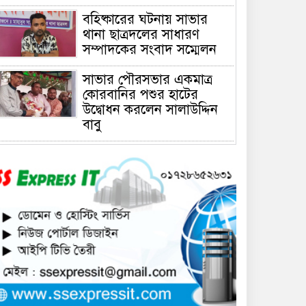
বহিষ্কারের ঘটনায় সাভার
থানা ছাত্রদলের সাধারণ
সম্পাদকের সংবাদ সম্মেলন
সাভার পৌরসভার একমাত্র
কোরবানির পশুর হাটের
উদ্বোধন করলেন সালাউদ্দিন
বাবু
সাভারে চাঁদার দাবীতে ব্যাবসা
প্রতিষ্ঠানে হামলা চালিয়ে তালা
ঝুলিয়ে দিয়েছে সন্ত্রাসীরা
সাভারে নারী উদ্যোক্তার
খামার ভাংচুর, ৫ লাখ টাকার
ক্ষয়ক্ষতি
উভয়পক্ষের সমঝোতায় ধর্মঘট
প্রত্যাহার করায় সাভারের
মুরগীর বাজার স্বাভাবিক