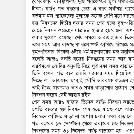
বেসরকারি ব্যবস্থাপনায় দুটি প্যাকেজের মূল্য যথ
টাকা। যদিও গত বছরের চেয়ে এ বছর সর্বনিম্ন প্য
বর্তমান হজ প্যাকেজের মূল্যকে অনেক বেশি মনে করছ
হজ নিবন্ধনের দ্বিতীয় দফার সময় শেষ হচ্ছে বৃহস্পতি
যেতে নিবন্ধন করেছেন মাত্র ৪৪ হাজার ২৯৭ জন। এখনও
করার সুযোগ রয়েছে। শেষ সময়ে আরও হাজার তিনেক ব্
তবে সময় আর বাড়ছে না বলে স্পষ্ট জানিয়ে দিয়েছে মন্
বৃহস্পতিবার বিকেল ৩টায় ধর্ম মন্ত্রণালয়ের হজ অন
বলেছি আজও বলছি হজের নিবন্ধনের সময় আর বা
এরইমধ্যে সৌদির অনুমতি নিয়ে দুই দফা সময় বাড়া
তিনি বলেন, গত বছর সৌদি সরকার সময় দিয়েছিল
দিচ্ছে না। আজকের মধ্যেই সৌদি আরবকে কতজন হাজ
তাই ইচ্ছে থাকলেও আরও সময় বাড়ানোর সুযোগ নেই। য
নিবন্ধন করেন সেই আহ্বান রইল।
শেষ সময় আরও হাজার তিনেক ব্যক্তি নিবন্ধন করত
চলতি বছরের হজ নিবন্ধন শেষ হতে যাচ্ছে বলে ধার
নিবন্ধনে কাঙ্ক্ষিত সাড়া না মেলায় ৮বার সময় বাড়ান
গত বছরের ১৬ সেপ্টেম্বর থেকে এবারের হজ নিবন্ধন 
নিবন্ধনের সময় ৩১ ডিসেম্বর পর্যন্ত বাড়ানো হয়। এরপ