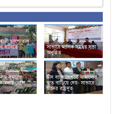
কারী হাসপাতাল
ার দাবিতে
সাভারে ‍মাসিক সমন্বয় সভা
অনুষ্ঠিত
লম সমরের
চীন বাংলাদেশকে সাহায্যের
 কামনায় দোয়া
হাত বাড়িয়ে দেয়- সাভারে
চীনের রাষ্ট্রদূত