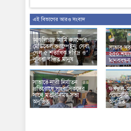
এই বিভাগের আরও সংবাদ
আশুলিয়ায় আর্মি ক্যাম্পের
মেডিকেল ক্যাম্পেইন, সেবা
সাভার সর
পেল ৫ শতাধিক দরিদ্র ও
২৫০ শয্য
সুবিধা বঞ্চিত মানুষ
মানববন্ধন
সাভারে নারী নির্যাতন
প্রতিরোধে সাংবাদিকদের
ফখরুল আ
সাথে মতবিনিময় সভা
রোগমুক্তি
অনুষ্ঠিত
অনুষ্ঠিত